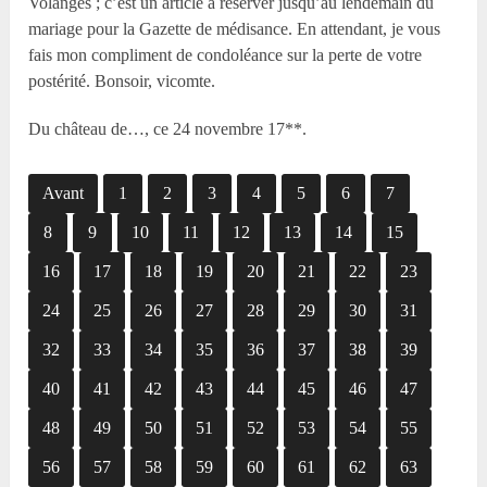
Volanges ; c’est un article à réserver jusqu’au lendemain du
mariage pour la Gazette de médisance. En attendant, je vous
fais mon compliment de condoléance sur la perte de votre
postérité. Bonsoir, vicomte.
Du château de…, ce 24 novembre 17**.
Avant
1
2
3
4
5
6
7
8
9
10
11
12
13
14
15
16
17
18
19
20
21
22
23
24
25
26
27
28
29
30
31
32
33
34
35
36
37
38
39
40
41
42
43
44
45
46
47
48
49
50
51
52
53
54
55
56
57
58
59
60
61
62
63