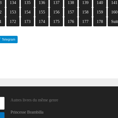
3
134
135
136
137
138
139
140
141
2
153
154
155
156
157
158
159
160
1
172
173
174
175
176
177
178
Suit
Telegram
Reddit
Autres livres du même genre
Princesse Brambilla