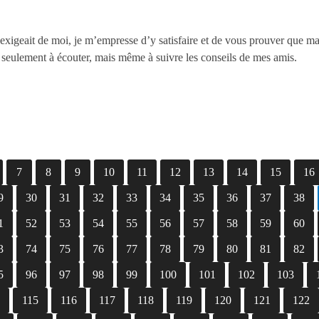
 exigeait de moi, je m’empresse d’y satisfaire et de vous prouver que ma
 seulement à écouter, mais même à suivre les conseils de mes amis.
7
8
9
10
11
12
13
14
15
16
9
30
31
32
33
34
35
36
37
38
1
52
53
54
55
56
57
58
59
60
3
74
75
76
77
78
79
80
81
82
5
96
97
98
99
100
101
102
103
4
115
116
117
118
119
120
121
122