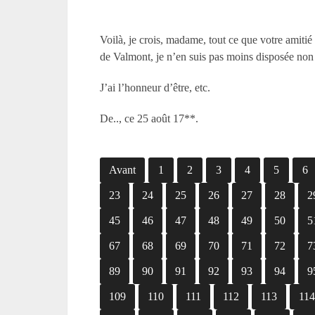
Voilà, je crois, madame, tout ce que votre amitié
de Valmont, je n’en suis pas moins disposée non
J’ai l’honneur d’être, etc.
De.., ce 25 août 17**.
Avant
1
2
3
4
5
6
23
24
25
26
27
28
2
45
46
47
48
49
50
5
67
68
69
70
71
72
7
89
90
91
92
93
94
9
109
110
111
112
113
11