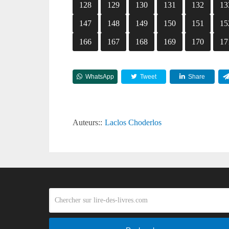
128
129
130
131
132
13
147
148
149
150
151
15
166
167
168
169
170
17
WhatsApp
Tweet
Share
Auteurs::
Laclos Choderlos