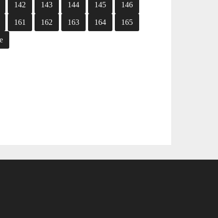
142
143
144
145
146
161
162
163
164
165
e