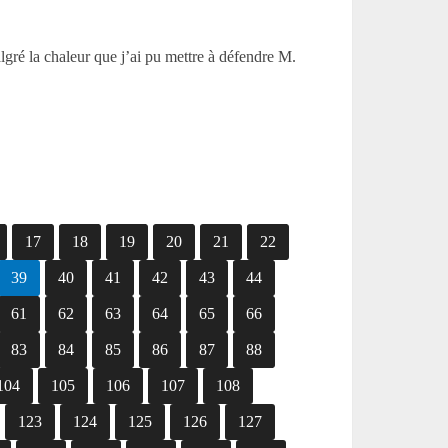
lgré la chaleur que j’ai pu mettre à défendre M.
17
18
19
20
21
22
39
40
41
42
43
44
61
62
63
64
65
66
83
84
85
86
87
88
104
105
106
107
108
123
124
125
126
127