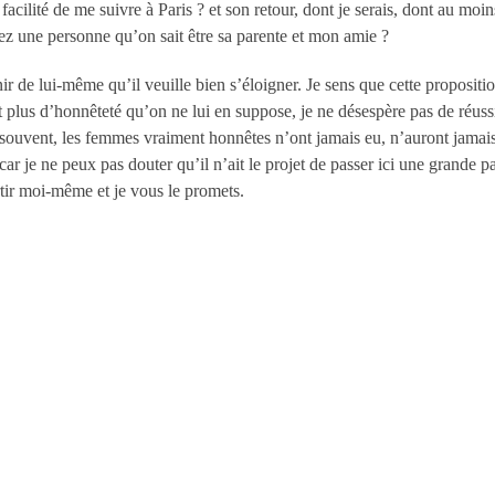
acilité de me suivre à Paris ? et son retour, dont je serais, dont au moins 
ez une personne qu’on sait être sa parente et mon amie ?
r de lui-même qu’il veuille bien s’éloigner. Je sens que cette propositio
t plus d’honnêteté qu’on ne lui en suppose, je ne désespère pas de réussi
t souvent, les femmes vraiment honnêtes n’ont jamais eu, n’auront jamais
; car je ne peux pas douter qu’il n’ait le projet de passer ici une grande
artir moi-même et je vous le promets.