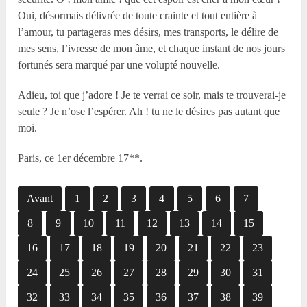
Oui, désormais délivrée de toute crainte et tout entière à
l’amour, tu partageras mes désirs, mes transports, le délire de
mes sens, l’ivresse de mon âme, et chaque instant de nos jours
fortunés sera marqué par une volupté nouvelle.
Adieu, toi que j’adore ! Je te verrai ce soir, mais te trouverai-je
seule ? Je n’ose l’espérer. Ah ! tu ne le désires pas autant que
moi.
Paris, ce 1
er
décembre 17**.
Avant
1
2
3
4
5
6
7
8
9
10
11
12
13
14
15
16
17
18
19
20
21
22
23
24
25
26
27
28
29
30
31
32
33
34
35
36
37
38
39