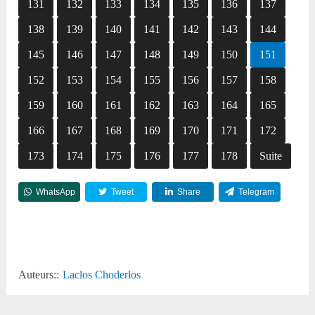
131
132
133
134
135
136
137
138
139
140
141
142
143
144
145
146
147
148
149
150
151
152
153
154
155
156
157
158
159
160
161
162
163
164
165
166
167
168
169
170
171
172
173
174
175
176
177
178
Suite
WhatsApp
Tweet
Share
Telegram
Reddit
Auteurs::
Laclos Choderlos