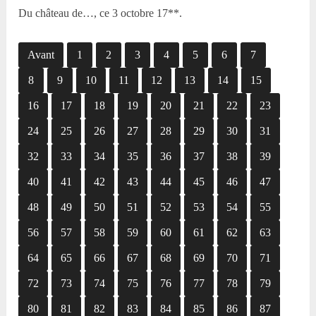
Du château de…, ce 3 octobre 17**.
Avant
1
2
3
4
5
6
7
8
9
10
11
12
13
14
15
16
17
18
19
20
21
22
23
24
25
26
27
28
29
30
31
32
33
34
35
36
37
38
39
40
41
42
43
44
45
46
47
48
49
50
51
52
53
54
55
56
57
58
59
60
61
62
63
64
65
66
67
68
69
70
71
72
73
74
75
76
77
78
79
80
81
82
83
84
85
86
87