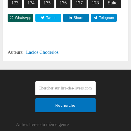
173
174
175
176
177
178
Suite
WhatsApp
Tweet
Share
Telegram
Reddit
Auteurs::
Laclos Choderlos
Recherche
Autres livres du même genre