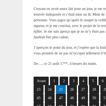
Croyant en avoir assez fait pour un jour, je me ret
trouvée indisposée et s’était mise au lit. M
me
de 
personne. Vous jugez qu’après le souper la veillé
rigueur, et je me couchai, avec le projet de la re
épître. Je me suis aperçu que je ne m’y étais pas 
faudrait être plus calme.
J’aperçois le point du jour, et j’espère que la f
vous promets de ne pas m’occuper tellement d’el
De…, ce 21 août 17**, 4 heures du matin.
Avant
1
2
3
4
5
6
23
24
25
26
27
28
2
45
46
47
48
49
50
5