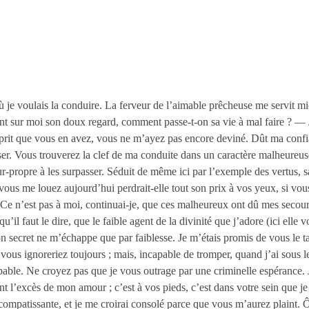
 où je voulais la conduire. La ferveur de l’aimable prêcheuse me servit 
tant sur moi son doux regard, comment passe-t-on sa vie à mal faire ? — Je
esprit que vous en avez, vous ne m’ayez pas encore deviné. Dût ma confi
user. Vous trouverez la clef de ma conduite dans un caractère malheureu
mour-propre à les surpasser. Séduit de même ici par l’exemple des vertus, 
 vous me louez aujourd’hui perdrait-elle tout son prix à vos yeux, si vou
) Ce n’est pas à moi, continuai-je, que ces malheureux ont dû mes secou
u’il faut le dire, que le faible agent de la divinité que j’adore (ici elle
secret ne m’échappe que par faiblesse. Je m’étais promis de vous le tai
s ignoreriez toujours ; mais, incapable de tromper, quand j’ai sous les
ble. Ne croyez pas que je vous outrage par une criminelle espérance. Je
t l’excès de mon amour ; c’est à vos pieds, c’est dans votre sein que je
é compatissante, et je me croirai consolé parce que vous m’aurez plaint.