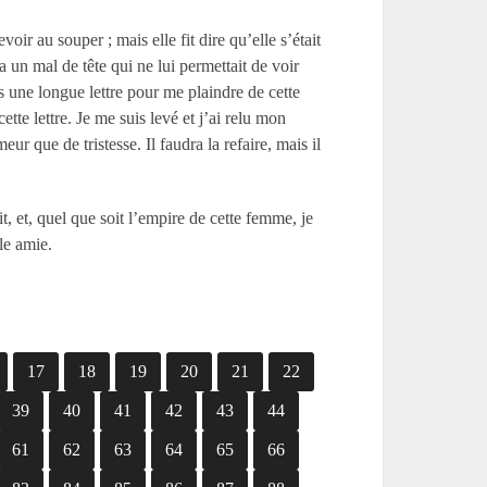
oir au souper ; mais elle fit dire qu’elle s’était
un mal de tête qui ne lui permettait de voir
is une longue lettre pour me plaindre de cette
tte lettre. Je me suis levé et j’ai relu mon
r que de tristesse. Il faudra la refaire, mais il
, et, quel que soit l’empire de cette femme, je
le amie.
17
18
19
20
21
22
39
40
41
42
43
44
61
62
63
64
65
66