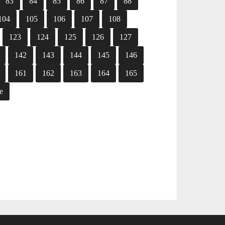
83
84
85
86
87
88
104
105
106
107
108
123
124
125
126
127
142
143
144
145
146
161
162
163
164
165
e