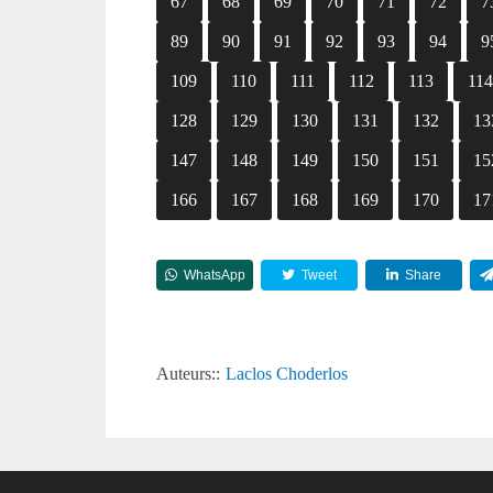
67
68
69
70
71
72
7
89
90
91
92
93
94
9
109
110
111
112
113
11
128
129
130
131
132
13
147
148
149
150
151
15
166
167
168
169
170
17
WhatsApp
Tweet
Share
Auteurs::
Laclos Choderlos