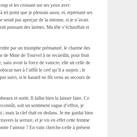
coup et les croisant sur ses yeux avec
 tel point que je pleurais aussi, et, reprenant ses
se serait pas aperçue de la mienne, si je n’avais
rait puissant des larmes. Ma tête s’échauffait et
 perdre par un triomphe prématuré, le charme des
eur de M
me
de Tourvel à ne recueillir, pour fruit
sans avoir la force de vaincre, elle ait celle de
bscur tuer à l’affût le cerf qu’il a surpris ; le
 pas suivi, si le hasard ne fût venu au secours de
aux et sortit. Il fallut bien la laisser faire. Ce
reconnût, soit un sentiment vague d’effroi, je
ai ; mais la clef était en dedans. Je me gardai bien
travers la serrure, et je vis en effet cette femme
ontre l’amour ? En vain cherche-t-elle à présent