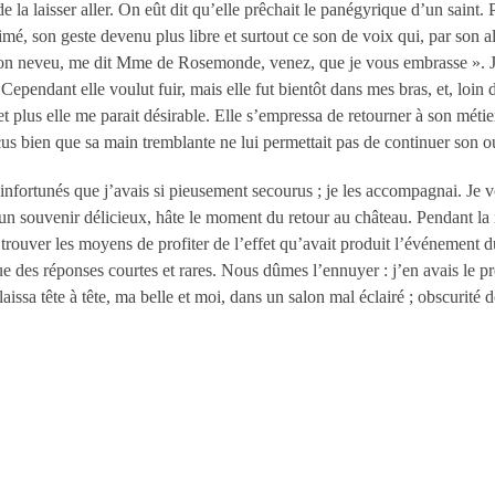
de la laisser aller. On eût dit qu’elle prêchait le panégyrique d’un saint
é, son geste devenu plus libre et surtout ce son de voix qui, par son alt
 mon neveu, me dit M
me
de Rosemonde, venez, que je vous embrasse ». Je 
ependant elle voulut fuir, mais elle fut bientôt dans mes bras, et, loin d’a
et plus elle me parait désirable. Elle s’empressa de retourner à son métier
us bien que sa main tremblante ne lui permettait pas de continuer son o
s infortunés que j’avais si pieusement secourus ; je les accompagnai. Je
n souvenir délicieux, hâte le moment du retour au château. Pendant la r
 trouver les moyens de profiter de l’effet qu’avait produit l’événement d
 des réponses courtes et rares. Nous dûmes l’ennuyer : j’en avais le proj
aissa tête à tête, ma belle et moi, dans un salon mal éclairé ; obscurité 