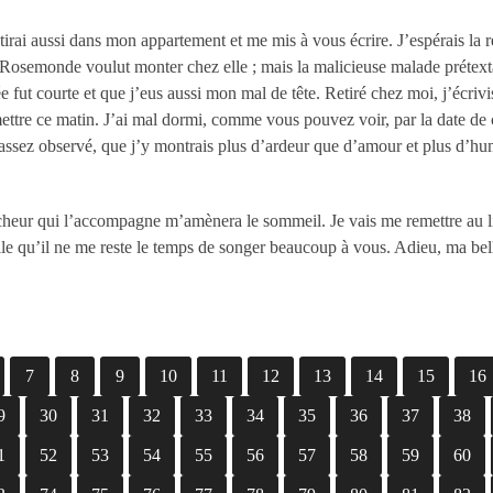
irai aussi dans mon appartement et me mis à vous écrire. J’espérais la rev
Rosemonde voulut monter chez elle ; mais la malicieuse malade prétexta 
e fut courte et que j’eus aussi mon mal de tête. Retiré chez moi, j’écriv
mettre ce matin. J’ai mal dormi, comme vous pouvez voir, par la date de ce
assez observé, que j’y montrais plus d’ardeur que d’amour et plus d’humeu
raîcheur qui l’accompagne m’amènera le sommeil. Je vais me remettre au lit
le qu’il ne me reste le temps de songer beaucoup à vous. Adieu, ma bel
7
8
9
10
11
12
13
14
15
16
9
30
31
32
33
34
35
36
37
38
1
52
53
54
55
56
57
58
59
60