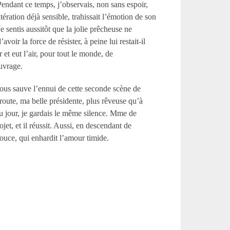
. Pendant ce temps, j’observais, non sans espoir,
ération déjà sensible, trahissait l’émotion de son
sentis aussitôt que la jolie prêcheuse ne
voir la force de résister, à peine lui restait-il
 et eut l’air, pour tout le monde, de
uvrage.
 vous sauve l’ennui de cette seconde scène de
oute, ma belle présidente, plus rêveuse qu’à
u jour, je gardais le même silence. M
me
de
et, et il réussit. Aussi, en descendant de
douce, qui enhardit l’amour timide.