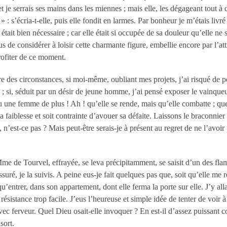
 je serrais ses mains dans les miennes ; mais elle, les dégageant tout à 
: s’écria-t-elle, puis elle fondit en larmes. Par bonheur je m’étais livré à
était bien nécessaire ; car elle était si occupée de sa douleur qu’elle ne 
s de considérer à loisir cette charmante figure, embellie encore par l’att
profiter de ce moment.
ire des circonstances, si moi-même, oubliant mes projets, j’ai risqué de
e ; si, séduit par un désir de jeune homme, j’ai pensé exposer le vainqu
 une femme de plus ! Ah ! qu’elle se rende, mais qu’elle combatte ; que, 
sa faiblesse et soit contrainte d’avouer sa défaite. Laissons le braconnier o
, n’est-ce pas ? Mais peut-être serais-je à présent au regret de ne l’avoir
M
me
de Tourvel, effrayée, se leva précipitamment, se saisit d’un des flambe
suré, je la suivis. A peine eus-je fait quelques pas que, soit qu’elle me 
 qu’entrer, dans son appartement, dont elle ferma la porte sur elle. J’y all
résistance trop facile. J’eus l’heureuse et simple idée de tenter de voir à 
ec ferveur. Quel Dieu osait-elle invoquer ? En est-il d’assez puissant c
sort.