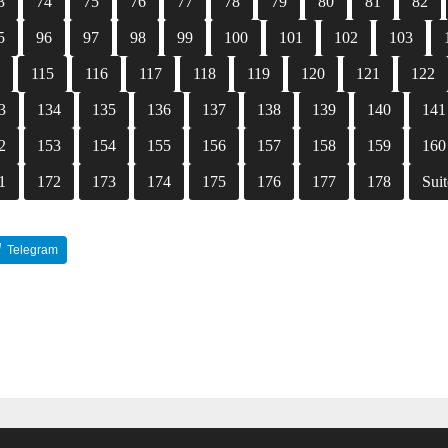
3
74
75
76
77
78
79
80
81
82
5
96
97
98
99
100
101
102
103
4
115
116
117
118
119
120
121
122
3
134
135
136
137
138
139
140
141
2
153
154
155
156
157
158
159
160
1
172
173
174
175
176
177
178
Suit
Telegram
Reddit