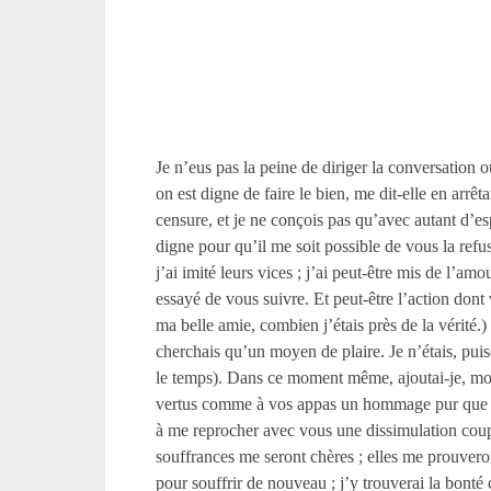
Je n’eus pas la peine de diriger la conversation
on est digne de faire le bien, me dit-elle en arrê
censure, et je ne conçois pas qu’avec autant d’
digne pour qu’il me soit possible de vous la ref
j’ai imité leurs vices ; j’ai peut-être mis de l’a
essayé de vous suivre. Et peut-être l’action dont
ma belle amie, combien j’étais près de la vérité.
cherchais qu’un moyen de plaire. Je n’étais, puisq
le temps). Dans ce moment même, ajoutai-je, mon 
vertus comme à vos appas un hommage pur que vou
à me reprocher avec vous une dissimulation coupa
souffrances me seront chères ; elles me prouveron
pour souffrir de nouveau ; j’y trouverai la bont