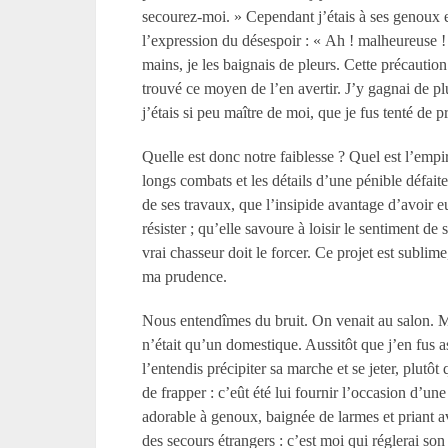
secourez-moi. » Cependant j’étais à ses genoux et
l’expression du désespoir : « Ah ! malheureuse ! » 
mains, je les baignais de pleurs. Cette précaution 
trouvé ce moyen de l’en avertir. J’y gagnai de plu
j’étais si peu maître de moi, que je fus tenté de 
Quelle est donc notre faiblesse ? Quel est l’emp
longs combats et les détails d’une pénible défait
de ses travaux, que l’insipide avantage d’avoir eu
résister ; qu’elle savoure à loisir le sentiment de 
vrai chasseur doit le forcer. Ce projet est sublime
ma prudence.
Nous entendîmes du bruit. On venait au salon. 
n’était qu’un domestique. Aussitôt que j’en fus as
l’entendis précipiter sa marche et se jeter, plutôt
de frapper : c’eût été lui fournir l’occasion d’une 
adorable à genoux, baignée de larmes et priant av
des secours étrangers : c’est moi qui réglerai son 