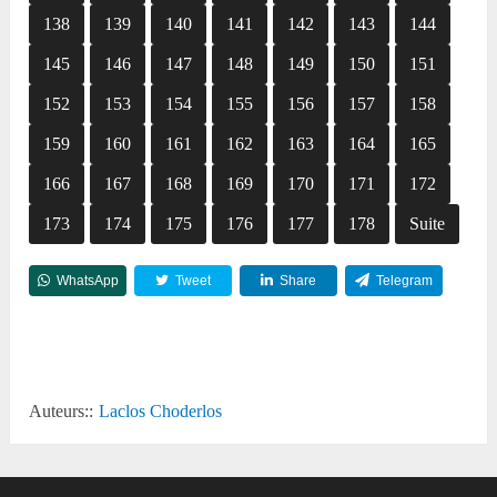
138
139
140
141
142
143
144
145
146
147
148
149
150
151
152
153
154
155
156
157
158
159
160
161
162
163
164
165
166
167
168
169
170
171
172
173
174
175
176
177
178
Suite
WhatsApp
Tweet
Share
Telegram
Reddit
Auteurs::
Laclos Choderlos