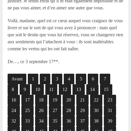
justifier. Je sentis enfin qu’il m’était également impossible et de
ne pas vous aimer, et d’en aimer une autre que vous.
Voilà, madame, quel est ce cœur auquel vous craignez de vous
livrer et sur le sort de qui vous avez à prononcer : mais quel
que soit le destin que vous lui réservez, vous ne changerez rien
aux sentiments qui l’attachent à vous : ils sont inaltérables
comme les vertus qui les ont fait naître.
De…, ce 3 septembre 17**.
Avant
1
2
3
4
5
6
7
8
9
10
11
12
13
14
15
16
17
18
19
20
21
22
23
24
25
26
27
28
29
30
31
32
33
34
35
36
37
38
39