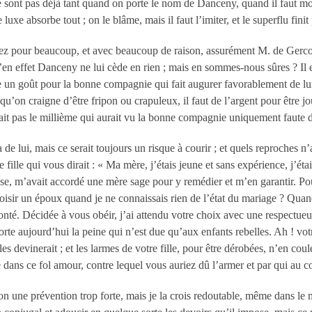
r ne sont pas déjà tant quand on porte le nom de Danceny, quand il faut 
uxe absorbe tout ; on le blâme, mais il faut l’imiter, et le superflu finit
 pour beaucoup, et avec beaucoup de raison, assurément M. de Gercourt 
qu’en effet Danceny ne lui cède en rien ; mais en sommes-nous sûres ? Il 
e un goût pour la bonne compagnie qui fait augurer favorablement de lui ;
qu’on craigne d’être fripon ou crapuleux, il faut de l’argent pour être jou
erait pas le millième qui aurait vu la bonne compagnie uniquement faute 
la de lui, mais ce serait toujours un risque à courir ; et quels reproches 
 fille qui vous dirait : « Ma mère, j’étais jeune et sans expérience, j’é
sse, m’avait accordé une mère sage pour y remédier et m’en garantir. P
isir un époux quand je ne connaissais rien de l’état du mariage ? Quand 
lonté. Décidée à vous obéir, j’ai attendu votre choix avec une respectueus
orte aujourd’hui la peine qui n’est due qu’aux enfants rebelles. Ah ! vo
 les devinerait ; et les larmes de votre fille, pour être dérobées, n’en co
dans ce fol amour, contre lequel vous auriez dû l’armer et par qui au co
sion une prévention trop forte, mais je la crois redoutable, même dans l