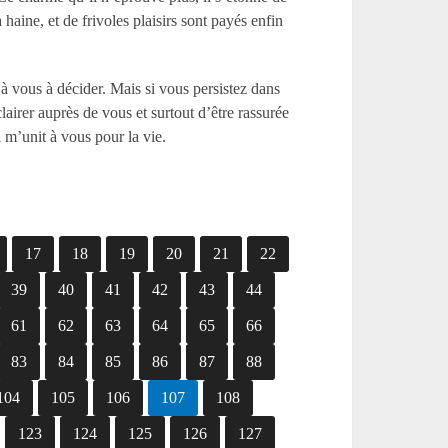
a haine, et de frivoles plaisirs sont payés enfin
 à vous à décider. Mais si vous persistez dans
lairer auprès de vous et surtout d’être rassurée
i m’unit à vous pour la vie.
17
18
19
20
21
22
39
40
41
42
43
44
61
62
63
64
65
66
83
84
85
86
87
88
104
105
106
107
108
123
124
125
126
127