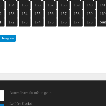
3
134
135
136
137
138
139
140
141
2
153
154
155
156
157
158
159
160
1
172
173
174
175
176
177
178
Suit
Telegram
Reddit
Autres livres du même genre
Le Père Goriot