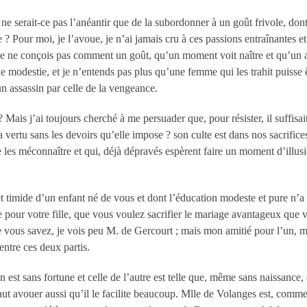
 ne serait-ce pas l’anéantir que de la subordonner à un goût frivole, dont 
se ? Pour moi, je l’avoue, je n’ai jamais cru à ces passions entraînantes e
Je ne conçois pas comment un goût, qu’un moment voit naître et qu’un au
de modestie, et je n’entends pas plus qu’une femme qui les trahit puisse ê
 un assassin par celle de la vengeance.
 Mais j’ai toujours cherché à me persuader que, pour résister, il suffisa
 vertu sans les devoirs qu’elle impose ? son culte est dans nos sacrific
e les méconnaître et qui, déjà dépravés espèrent faire un moment d’illusi
t timide d’un enfant né de vous et dont l’éducation modeste et pure n’a p
nte pour votre fille, que vous voulez sacrifier le mariage avantageux que
ous savez, je vois peu M. de Gercourt ; mais mon amitié pour l’un, m
entre ces deux partis.
n est sans fortune et celle de l’autre est telle que, même sans naissance, 
faut avouer aussi qu’il le facilite beaucoup. M
lle
de Volanges est, comme 