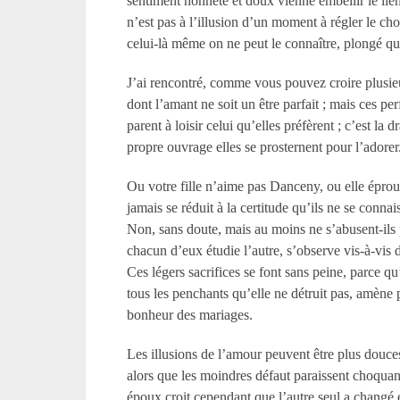
sentiment honnête et doux vienne embellir le lien 
n’est pas à l’illusion d’un moment à régler le ch
celui-là même on ne peut le connaître, plongé que
J’ai rencontré, comme vous pouvez croire plusieu
dont l’amant ne soit un être parfait ; mais ces pe
parent à loisir celui qu’elles préfèrent ; c’est la
propre ouvrage elles se prosternent pour l’adorer
Ou votre fille n’aime pas Danceny, ou elle éprouv
jamais se réduit à la certitude qu’ils ne se conna
Non, sans doute, mais au moins ne s’abusent-ils p
chacun d’eux étudie l’autre, s’observe vis-à-vis d
Ces légers sacrifices se font sans peine, parce qu’
tous les penchants qu’elle ne détruit pas, amène p
bonheur des mariages.
Les illusions de l’amour peuvent être plus douces
alors que les moindres défaut paraissent choquant
époux croit cependant que l’autre seul a changé e