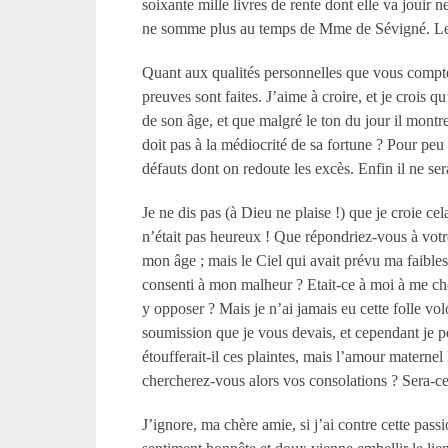
soixante mille livres de rente dont elle va joui
ne somme plus au temps de M
me
de Sévigné. Le l
Quant aux qualités personnelles que vous comptez
preuves sont faites. J’aime à croire, et je crois 
de son âge, et que malgré le ton du jour il montr
doit pas à la médiocrité de sa fortune ? Pour peu 
défauts dont on redoute les excès. Enfin il ne s
Je ne dis pas (à Dieu ne plaise !) que je croie ce
n’était pas heureux ! Que répondriez-vous à votre
mon âge ; mais le Ciel qui avait prévu ma faible
consenti à mon malheur ? Etait-ce à moi à me cho
y opposer ? Mais je n’ai jamais eu cette folle vo
soumission que je vous devais, et cependant je p
étoufferait-il ces plaintes, mais l’amour maternel
chercherez-vous alors vos consolations ? Sera-ce 
J’ignore, ma chère amie, si j’ai contre cette pas