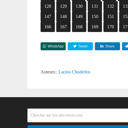
128
129
130
131
132
13
147
148
149
150
151
15
166
167
168
169
170
17
WhatsApp
Tweet
Share
Auteurs::
Laclos Choderlos