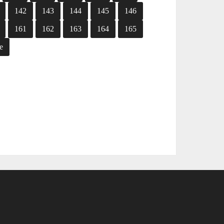
142
143
144
145
146
161
162
163
164
165
e