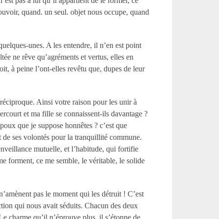
est pas à lui qu’il appartient de le former, ce
 pouvoir, quand. un seul. objet nous occupe, quand
uelques-unes. A les entendre, il n’en est point
ltée ne rêve qu’agréments et vertus, elles en
oit, à peine l’ont-elles revêtu que, dupes de leur
éciproque. Ainsi votre raison pour les unir à
ercourt et ma fille se connaissent-ils davantage ?
 époux que je suppose honnêtes ? c’est que
et de ses volontés pour la tranquillité commune.
nveillance mutuelle, et l’habitude, qui fortifie
me forment, ce me semble, le véritable, le solide
 n’amènent pas le moment qui les détruit ! C’est
ection qui nous avait séduits. Chacun des deux
 Le charme qu’il n’éprouve plus, il s’étonne de