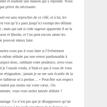
monter et soutenir une maison qui y réponde. Nous
 par priver du nécessaire.
est sans reproches de ce côté, et à lui, les
est vrai qu’il a paru jusqu’ici exempt des défauts
 mais qui sait si cette sagesse apparente il ne la
eur et libertin, et l’on peut encore aimer les
de pouvoir mieux faire.
n’auriez-vous pas à vous faire si l’événement
tais même séduite par une erreur pardonnable à
ourquoi donc, oubliant votre prudence, avez-vous
je l’aurais voulu, n’était-ce pas à vous de vous
e résignation ; jamais je ne me suis écartée de la
tre faiblesse m’a perdue… » Peut-être son respect
uleraient pas moins sur votre cœur.. Ou
ntraire, vous vous seriez laissée séduire ?
e mariage. Ce n’est pas que je désapprouve qu’un