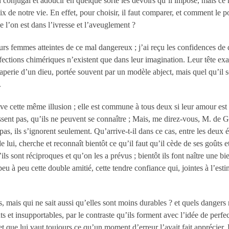
conjugal et adoucir en quelque sorte les devoirs qu’il impose, mais ce n’
oix de notre vie. En effet, pour choisir, il faut comparer, et comment le
 l’on est dans l’ivresse et l’aveuglement ?
rs femmes atteintes de ce mal dangereux ; j’ai reçu les confidences de q
rfections chimériques n’existent que dans leur imagination. Leur tête exa
 draperie d’un dieu, portée souvent par un modèle abject, mais quel qu’il s
.
e cette même illusion ; elle est commune à tous deux si leur amour est r
issent pas, qu’ils ne peuvent se connaître ; Mais, me direz-vous, M. de G
as, ils s’ignorent seulement. Qu’arrive-t-il dans ce cas, entre les deux
e lui, cherche et reconnaît bientôt ce qu’il faut qu’il cède de ses goûts 
ils sont réciproques et qu’on les a prévus ; bientôt ils font naître une bie
eu à peu cette double amitié, cette tendre confiance qui, jointes à l’esti
, mais qui ne sait aussi qu’elles sont moins durables ? et quels dangers
s et insupportables, par le contraste qu’ils forment avec l’idée de perf
t que lui vaut toujours ce qu’un moment d’erreur l’avait fait apprécier.