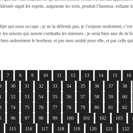
té blessée aigrit les esprits, augmente les torts, produit l’humeur, enfante l
jet qui nous occupe ; je ne la défends pas, je l’expose seulement, c’est
 les raisons qui auront combattu les miennes ; je serai bien aise de m’éc
e bien ardemment le bonheur, et par mon amitié pour elle, et par celle qu
7
8
9
10
11
12
13
14
15
16
9
30
31
32
33
34
35
36
37
38
1
52
53
54
55
56
57
58
59
60
3
74
75
76
77
78
79
80
81
82
5
96
97
98
99
100
101
102
103
4
115
116
117
118
119
120
121
122