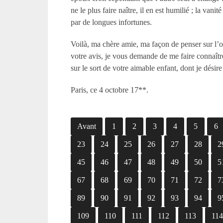
ne le plus faire naître, il en est humilié ; la vani
par de longues infortunes.
Voilà, ma chère amie, ma façon de penser sur l’ob
votre avis, je vous demande de me faire connaître
sur le sort de votre aimable enfant, dont je désir
Paris, ce 4 octobre 17**.
Avant
1
2
3
4
5
6
23
24
25
26
27
28
2
45
46
47
48
49
50
5
67
68
69
70
71
72
7
89
90
91
92
93
94
9
109
110
111
112
113
11