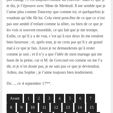
te dis, je l’éprouve avec M
me
de Merteuil. Il me semble que je
l’aime plus comme Danceny que comme toi, et quelquefois je
voudrais qu’elle fût lui. Cela vient peut-être de ce que ce n’est
pas une amitié d’enfant comme la nôtre, ou bien de ce que je
les vois si souvent ensemble, ce qui fait que je me trompe.
Enfin, ce qu’il y a de vrai, c’est qu’à eux deux ils me rendent
bien heureuse ; et, après tout, je ne crois pas qu’il y ait grand
mal à ce que je fais. Aussi je ne demanderais qu’à rester
comme je suis ; et il n’y a que l’idée de mon mariage qui me
fasse de la peine, car si M. de Gercourt est comme on me l’a
dit, et je n’en doute pas, je ne sais pas ce que je deviendrai.
Adieu, ma Sophie ; je t’aime toujours bien tendrement.
De…, ce 4 septembre 17**.
Avant
1
2
3
4
5
6
7
8
9
10
11
12
13
14
15