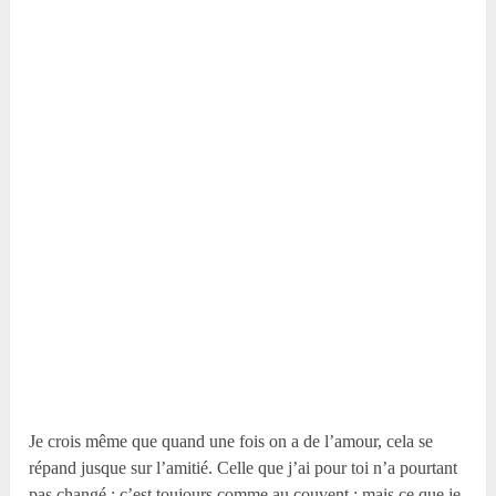
Je crois même que quand une fois on a de l’amour, cela se
répand jusque sur l’amitié. Celle que j’ai pour toi n’a pourtant
pas changé ; c’est toujours comme au couvent : mais ce que je