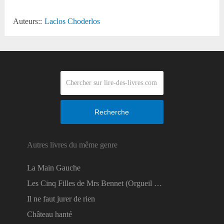
Auteurs::
Laclos Choderlos
Recherche
Autres livres du même genre
La Main Gauche
Les Cinq Filles de Mrs Bennet (Orgueil …
Il ne faut jurer de rien
Château hanté