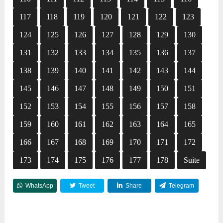
117
118
119
120
121
122
123
124
125
126
127
128
129
130
131
132
133
134
135
136
137
138
139
140
141
142
143
144
145
146
147
148
149
150
151
152
153
154
155
156
157
158
159
160
161
162
163
164
165
166
167
168
169
170
171
172
173
174
175
176
177
178
Suite
WhatsApp
Tweet
Share
Telegram
Reddit