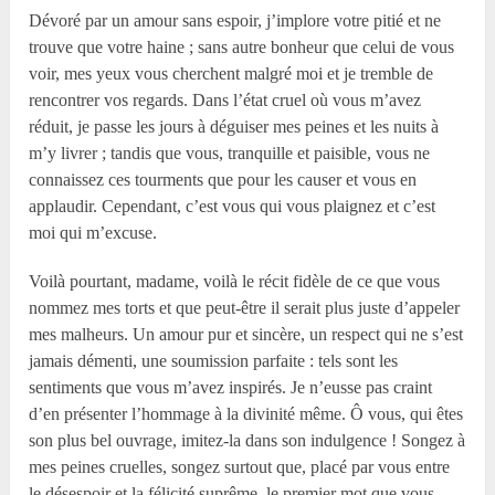
Dévoré par un amour sans espoir, j’implore votre pitié et ne
trouve que votre haine ; sans autre bonheur que celui de vous
voir, mes yeux vous cherchent malgré moi et je tremble de
rencontrer vos regards. Dans l’état cruel où vous m’avez
réduit, je passe les jours à déguiser mes peines et les nuits à
m’y livrer ; tandis que vous, tranquille et paisible, vous ne
connaissez ces tourments que pour les causer et vous en
applaudir. Cependant, c’est vous qui vous plaignez et c’est
moi qui m’excuse.
Voilà pourtant, madame, voilà le récit fidèle de ce que vous
nommez mes torts et que peut-être il serait plus juste d’appeler
mes malheurs. Un amour pur et sincère, un respect qui ne s’est
jamais démenti, une soumission parfaite : tels sont les
sentiments que vous m’avez inspirés. Je n’eusse pas craint
d’en présenter l’hommage à la divinité même. Ô vous, qui êtes
son plus bel ouvrage, imitez-la dans son indulgence ! Songez à
mes peines cruelles, songez surtout que, placé par vous entre
le désespoir et la félicité suprême, le premier mot que vous