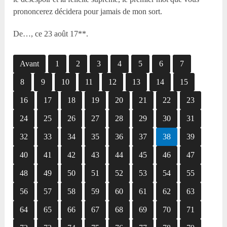
prononcerez décidera pour jamais de mon sort.
De…, ce 23 août 17**.
Avant
1
2
3
4
5
6
7
8
9
10
11
12
13
14
15
16
17
18
19
20
21
22
23
24
25
26
27
28
29
30
31
32
33
34
35
36
37
38
39
40
41
42
43
44
45
46
47
48
49
50
51
52
53
54
55
56
57
58
59
60
61
62
63
64
65
66
67
68
69
70
71