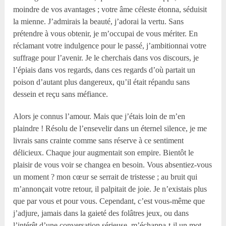
moindre de vos avantages ; votre âme céleste étonna, séduisit
la mienne. J’admirais la beauté, j’adorai la vertu. Sans
prétendre à vous obtenir, je m’occupai de vous mériter. En
réclamant votre indulgence pour le passé, j’ambitionnai votre
suffrage pour l’avenir. Je le cherchais dans vos discours, je
l’épiais dans vos regards, dans ces regards d’où partait un
poison d’autant plus dangereux, qu’il était répandu sans
dessein et reçu sans méfiance.
Alors je connus l’amour. Mais que j’étais loin de m’en
plaindre ! Résolu de l’ensevelir dans un éternel silence, je me
livrais sans crainte comme sans réserve à ce sentiment
délicieux. Chaque jour augmentait son empire. Bientôt le
plaisir de vous voir se changea en besoin. Vous absentiez-vous
un moment ? mon cœur se serrait de tristesse ; au bruit qui
m’annonçait votre retour, il palpitait de joie. Je n’existais plus
que par vous et pour vous. Cependant, c’est vous-même que
j’adjure, jamais dans la gaieté des folâtres jeux, ou dans
l’intérêt d’une conversation sérieuse, m’échappa-t-il un mot