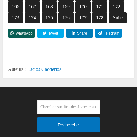
166
167
168
169
170
171
172
173
174
175
176
177
178
Suite
WhatsApp
Tweet
Share
Telegram
Reddit
Auteurs::
Laclos Choderlos
Recherche