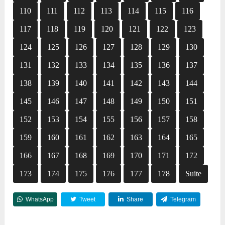
110
111
112
113
114
115
116
117
118
119
120
121
122
123
124
125
126
127
128
129
130
131
132
133
134
135
136
137
138
139
140
141
142
143
144
145
146
147
148
149
150
151
152
153
154
155
156
157
158
159
160
161
162
163
164
165
166
167
168
169
170
171
172
173
174
175
176
177
178
Suite
WhatsApp
Tweet
Share
Telegram
Reddit