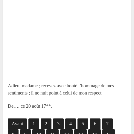
Adieu, madame ; recevez avec bonté l’hommage de mes
sentiments ; il ne nuit point à celui de mon respect.
De…, ce 20 août 17**.
Avant
1
2
3
4
5
6
7