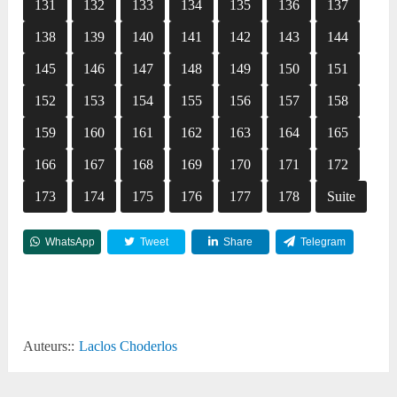
131
132
133
134
135
136
137
138
139
140
141
142
143
144
145
146
147
148
149
150
151
152
153
154
155
156
157
158
159
160
161
162
163
164
165
166
167
168
169
170
171
172
173
174
175
176
177
178
Suite
WhatsApp
Tweet
Share
Telegram
Reddit
Auteurs::
Laclos Choderlos