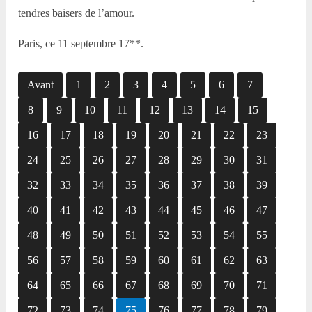
tendres baisers de l’amour.
Paris, ce 11 septembre 17**.
Avant
1
2
3
4
5
6
7
8
9
10
11
12
13
14
15
16
17
18
19
20
21
22
23
24
25
26
27
28
29
30
31
32
33
34
35
36
37
38
39
40
41
42
43
44
45
46
47
48
49
50
51
52
53
54
55
56
57
58
59
60
61
62
63
64
65
66
67
68
69
70
71
72
73
74
75
76
77
78
79