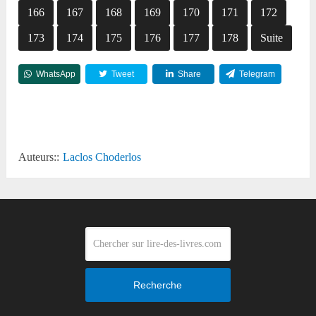
166
167
168
169
170
171
172
173
174
175
176
177
178
Suite
WhatsApp
Tweet
Share
Telegram
Reddit
Auteurs::
Laclos Choderlos
Recherche