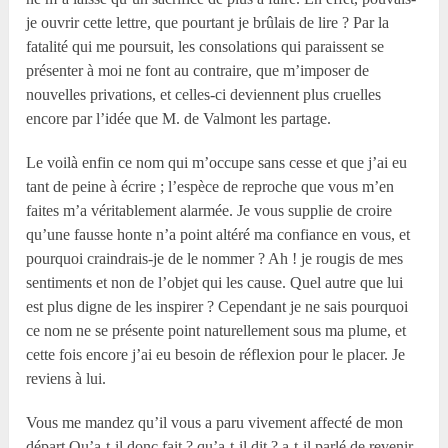
je ouvrir cette lettre, que pourtant je brûlais de lire ? Par la
fatalité qui me poursuit, les consolations qui paraissent se
présenter à moi ne font au contraire, que m’imposer de
nouvelles privations, et celles-ci deviennent plus cruelles
encore par l’idée que M. de Valmont les partage.
Le voilà enfin ce nom qui m’occupe sans cesse et que j’ai eu
tant de peine à écrire ; l’espèce de reproche que vous m’en
faites m’a véritablement alarmée. Je vous supplie de croire
qu’une fausse honte n’a point altéré ma confiance en vous, et
pourquoi craindrais-je de le nommer ? Ah ! je rougis de mes
sentiments et non de l’objet qui les cause. Quel autre que lui
est plus digne de les inspirer ? Cependant je ne sais pourquoi
ce nom ne se présente point naturellement sous ma plume, et
cette fois encore j’ai eu besoin de réflexion pour le placer. Je
reviens à lui.
Vous me mandez qu’il vous a paru vivement affecté de mon
départ Qu’a-t-il donc fait ? qu’a-t-il dit ? a-t-il parlé de revenir