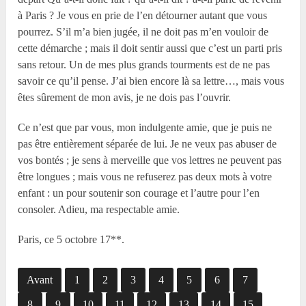
à Paris ? Je vous en prie de l’en détourner autant que vous
pourrez. S’il m’a bien jugée, il ne doit pas m’en vouloir de
cette démarche ; mais il doit sentir aussi que c’est un parti pris
sans retour. Un de mes plus grands tourments est de ne pas
savoir ce qu’il pense. J’ai bien encore là sa lettre…, mais vous
êtes sûrement de mon avis, je ne dois pas l’ouvrir.
Ce n’est que par vous, mon indulgente amie, que je puis ne
pas être entièrement séparée de lui. Je ne veux pas abuser de
vos bontés ; je sens à merveille que vos lettres ne peuvent pas
être longues ; mais vous ne refuserez pas deux mots à votre
enfant : un pour soutenir son courage et l’autre pour l’en
consoler. Adieu, ma respectable amie.
Paris, ce 5 octobre 17**.
Avant
1
2
3
4
5
6
7
8
9
10
11
12
13
14
15