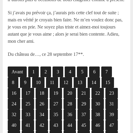
Si j’avais pu prévoir ça, j’aurais pris cette clef tout de suite ;
mais en vérité je croyais bien faire. Ne m’en voulez donc pas,
je vous en prie. Ne soyez plus triste et aimez-moi toujours
autant que je vous aime ; alors je serai bien contente. Adieu,
mon cher ami.
Du château de…, ce 28 septembre 17**.
Avant
1
2
3
4
5
6
7
8
9
10
11
12
13
14
15
16
17
18
19
20
21
22
23
24
25
26
27
28
29
30
31
32
33
34
35
36
37
38
39
40
41
42
43
44
45
46
47