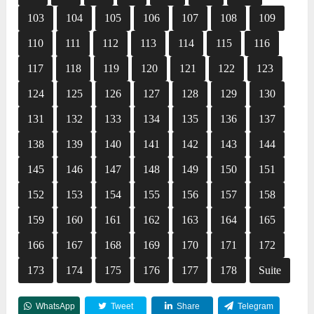
103
104
105
106
107
108
109
110
111
112
113
114
115
116
117
118
119
120
121
122
123
124
125
126
127
128
129
130
131
132
133
134
135
136
137
138
139
140
141
142
143
144
145
146
147
148
149
150
151
152
153
154
155
156
157
158
159
160
161
162
163
164
165
166
167
168
169
170
171
172
173
174
175
176
177
178
Suite
WhatsApp
Tweet
Share
Telegram