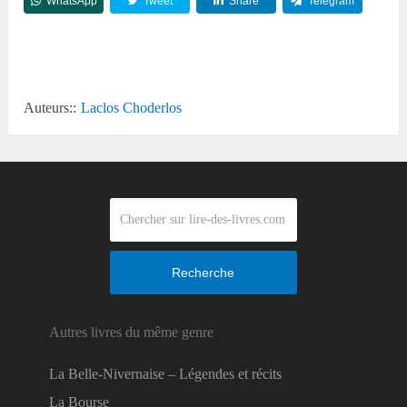
WhatsApp
Tweet
Share
Telegram
Reddit
Auteurs::
Laclos Choderlos
Recherche
Autres livres du même genre
La Belle-Nivernaise – Légendes et récits
La Bourse