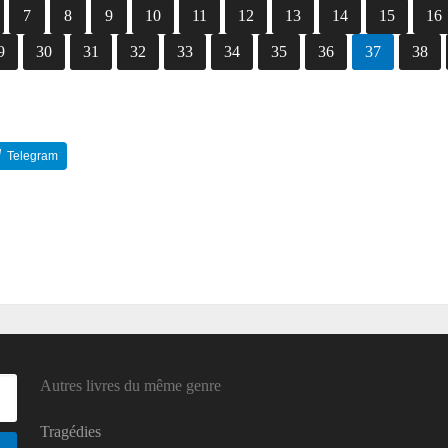
7
8
9
10
11
12
13
14
15
16
9
30
31
32
33
34
35
36
37
38
Telegram
Reddit
Autres livres du même genre
Tragédies