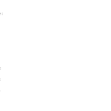
 :
:
;
.