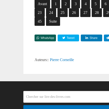
Avant
1
2
3
4
5
6
23
24
25
26
27
28
2
45
Suite
WhatsApp
Tweet
Share
Auteurs::
Pierre Corneille