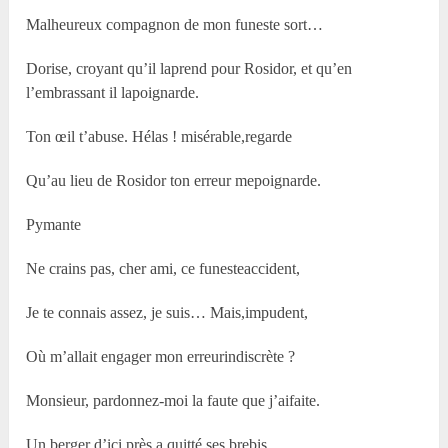
Malheureux compagnon de mon funeste sort…
Dorise, croyant qu’il laprend pour Rosidor, et qu’en
l’embrassant il lapoignarde.
Ton œil t’abuse. Hélas ! misérable,regarde
Qu’au lieu de Rosidor ton erreur mepoignarde.
Pymante
Ne crains pas, cher ami, ce funesteaccident,
Je te connais assez, je suis… Mais,impudent,
Où m’allait engager mon erreurindiscrète ?
Monsieur, pardonnez-moi la faute que j’aifaite.
Un berger d’ici près a quitté ses brebis