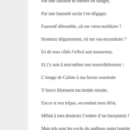
Par une fausseté tu tombes en danger,
Par une fausseté sache t’en dégager.
Fausseté détestable, où me viens-turéduire ?
Honteux déguisement, où me vas-tuconduire ?
Ici de tous côtés l’effroi suit monerreur,
Et j’y suis à moi-même une nouvellehorreur :
L’image de Caliste à ma fureur soustraite
Y brave fièrement ma timide retraite,
Encor si son trépas, secondant mon désir,
Mêlait à mes douleurs l’ombre d’un fauxplaisir !
Mais tels sont les excès du malheur quim’opprim