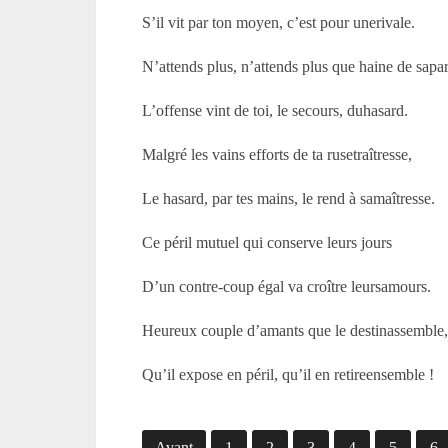
S’il vit par ton moyen, c’est pour unerivale.
N’attends plus, n’attends plus que haine de sapar
L’offense vint de toi, le secours, duhasard.
Malgré les vains efforts de ta rusetraîtresse,
Le hasard, par tes mains, le rend à samaîtresse.
Ce péril mutuel qui conserve leurs jours
D’un contre-coup égal va croître leursamours.
Heureux couple d’amants que le destinassemble
Qu’il expose en péril, qu’il en retireensemble !
Avant
1
2
3
4
5
6