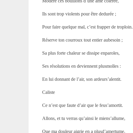
Modère ces bouillons d’une âme colérée,
Ils sont trop violents pour être dedurée ;
Pour faire quelque mal, c’est frapper de troploin.
Réserve ton courroux tout entier aubesoin ;
Sa plus forte chaleur se dissipe enparoles,
Ses résolutions en deviennent plusmolles :
En lui donnant de l’air, son ardeurs’alentit.
Caliste
Ce n’est que faute d’air que le feus’amortit.
Allons, et tu verras qu’ainsi le miens’allume,
Que ma douleur aigrie en a plusd’amertume,