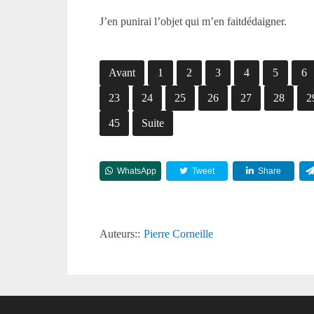
J’en punirai l’objet qui m’en faitdédaigner.
Avant
1
2
3
4
5
6
23
24
25
26
27
28
2
45
Suite
WhatsApp
Tweet
Share
Auteurs::
Pierre Corneille