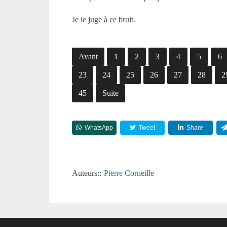
Je le juge à ce bruit.
Avant
1
2
3
4
5
6
23
24
25
26
27
28
2
45
Suite
WhatsApp
Tweet
Share
Auteurs::
Pierre Corneille