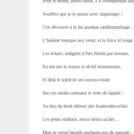
Pour le moins, justes dieux, s’il courtquelque da
Souffrez que je le puisse avec luipartager !
J’en découvre à la fin quelque meilleurprésage ;
L’haleine manque aux vents, et la force àl’orage 
Les éclairs, indignés d’être éteints par leseaux,
En ont tari la source et séché lesruisseaux,
Et déjà le soleil de ses rayons essuie
Sur ces moites rameaux le reste de lapluie ;
Au lieu du bruit affreux des foudresdécochés,
Les petits oisillons, encor demi-cachés…
Mais je verrai bientôt quelques-uns de masuite :