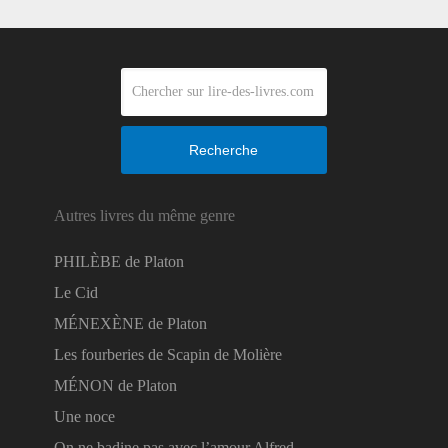
Recherche
Autres livres du même genre
PHILÈBE de Platon
Le Cid
MÉNEXÈNE de Platon
Les fourberies de Scapin de Molière
MÉNON de Platon
Une noce
On ne badine pas avec l’amour Alfred …