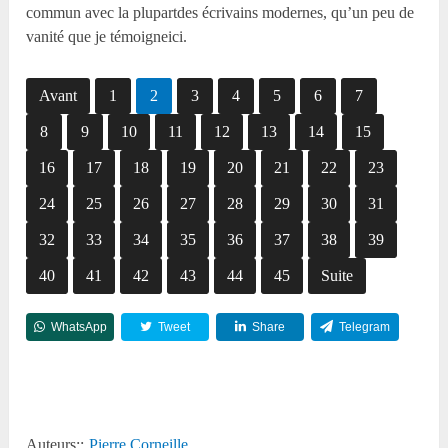
commun avec la plupartdes écrivains modernes, qu’un peu de
vanité que je témoigneici.
Avant
1
2
3
4
5
6
7
8
9
10
11
12
13
14
15
16
17
18
19
20
21
22
23
24
25
26
27
28
29
30
31
32
33
34
35
36
37
38
39
40
41
42
43
44
45
Suite
WhatsApp
Tweet
Share
Telegram
Reddit
Auteurs::
Pierre Corneille