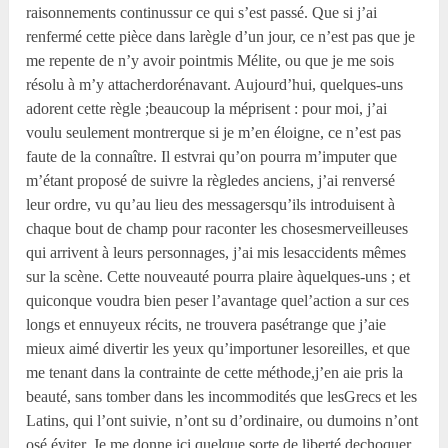
raisonnements continussur ce qui s’est passé. Que si j’ai
renfermé cette pièce dans larègle d’un jour, ce n’est pas que je
me repente de n’y avoir pointmis Mélite, ou que je me sois
résolu à m’y attacherdorénavant. Aujourd’hui, quelques-uns
adorent cette règle ;beaucoup la méprisent : pour moi, j’ai
voulu seulement montrerque si je m’en éloigne, ce n’est pas
faute de la connaître. Il estvrai qu’on pourra m’imputer que
m’étant proposé de suivre la règledes anciens, j’ai renversé
leur ordre, vu qu’au lieu des messagersqu’ils introduisent à
chaque bout de champ pour raconter les chosesmerveilleuses
qui arrivent à leurs personnages, j’ai mis lesaccidents mêmes
sur la scène. Cette nouveauté pourra plaire àquelques-uns ; et
quiconque voudra bien peser l’avantage quel’action a sur ces
longs et ennuyeux récits, ne trouvera pasétrange que j’aie
mieux aimé divertir les yeux qu’importuner lesoreilles, et que
me tenant dans la contrainte de cette méthode,j’en aie pris la
beauté, sans tomber dans les incommodités que lesGrecs et les
Latins, qui l’ont suivie, n’ont su d’ordinaire, ou dumoins n’ont
osé éviter. Je me donne ici quelque sorte de liberté dechoquer