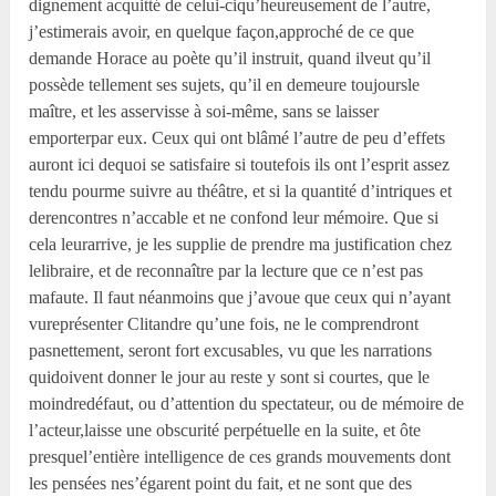
dignement acquitté de celui-ciqu’heureusement de l’autre,
j’estimerais avoir, en quelque façon,approché de ce que
demande Horace au poète qu’il instruit, quand ilveut qu’il
possède tellement ses sujets, qu’il en demeure toujoursle
maître, et les asservisse à soi-même, sans se laisser
emporterpar eux. Ceux qui ont blâmé l’autre de peu d’effets
auront ici dequoi se satisfaire si toutefois ils ont l’esprit assez
tendu pourme suivre au théâtre, et si la quantité d’intriques et
derencontres n’accable et ne confond leur mémoire. Que si
cela leurarrive, je les supplie de prendre ma justification chez
lelibraire, et de reconnaître par la lecture que ce n’est pas
mafaute. Il faut néanmoins que j’avoue que ceux qui n’ayant
vureprésenter Clitandre qu’une fois, ne le comprendront
pasnettement, seront fort excusables, vu que les narrations
quidoivent donner le jour au reste y sont si courtes, que le
moindredéfaut, ou d’attention du spectateur, ou de mémoire de
l’acteur,laisse une obscurité perpétuelle en la suite, et ôte
presquel’entière intelligence de ces grands mouvements dont
les pensées nes’égarent point du fait, et ne sont que des