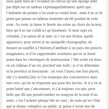
nous parle bien de l’écumed’un cheval qu’une éponge jetée
par dépit sur un tableau exprimaparfaitement, après que
l’industrie du peintre n’en avait su venirà bout ; mais il ne se lit
point que jamais un tableau toutentier ait été produit de cette
sorte. Au reste, je laisse le lieude ma scène au choix du lecteur,
bien qu’il ne me coûtât ici qu’ànommer. Si mon sujet est
véritable, j’ai raison de le taire ;si c’est une fiction, quelle
apparence, pour suivre je ne saisquelle chorographie, de
donner un soufflet à l’histoire,d’attribuer à un pays des princes
imaginaires, et d’en rapporterdes aventures qui ne se lisent
point dans les chroniques de leurroyaume ? Ma scène est donc
en un château d’un roi, proched’une forêt ; je n’en détermine
ni la province ni leroyaume ; où vous l’aurez une fois placée,
elle s’y tiendra.Que si l’on remarque des concurrences dans
mes vers, qu’on ne lesprenne pas pour des larcins. Je n’y en ai
point laissé que j’aieconnues, et j’ai toujours cru que, pour
belle que fût une pensée,tomber en soupçon de la tenir d’un
autre, c’est l’acheter plusqu’elle ne vaut ; de sorte qu’en l’état
que je donne cettepièce au public, je pense n’avoir rien de