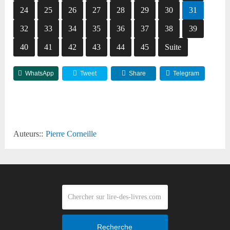
24
25
26
27
28
29
30
31
32
33
34
35
36
37
38
39
40
41
42
43
44
45
Suite
WhatsApp
Tweet
Share
Telegram
Reddit
Auteurs::
Pierre Corneille
Recherche