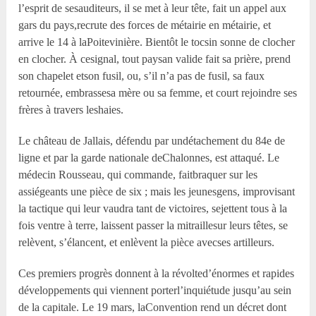
l’esprit de sesauditeurs, il se met à leur tête, fait un appel aux
gars du pays,recrute des forces de métairie en métairie, et
arrive le 14 à laPoitevinière. Bientôt le tocsin sonne de clocher
en clocher. À cesignal, tout paysan valide fait sa prière, prend
son chapelet etson fusil, ou, s’il n’a pas de fusil, sa faux
retournée, embrassesa mère ou sa femme, et court rejoindre ses
frères à travers leshaies.
Le château de Jallais, défendu par undétachement du 84
e
de
ligne et par la garde nationale deChalonnes, est attaqué. Le
médecin Rousseau, qui commande, faitbraquer sur les
assiégeants une pièce de six ; mais les jeunesgens, improvisant
la tactique qui leur vaudra tant de victoires, sejettent tous à la
fois ventre à terre, laissent passer la mitraillesur leurs têtes, se
relèvent, s’élancent, et enlèvent la pièce avecses artilleurs.
Ces premiers progrès donnent à la révolted’énormes et rapides
développements qui viennent porterl’inquiétude jusqu’au sein
de la capitale. Le 19 mars, laConvention rend un décret dont