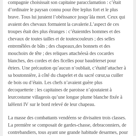
compagnie choisissait son capitaine paracclamation : c’était
d’ordinaire le paysan connu pour être leplus fort et le plus
brave. Tous lui juraient l’obéissance jusqu’àla mort. Ceux qui
avaient des chevaux formaient la cavalerie.L’aspect de ces
troupes était des plus étranges : c’étaientdes hommes et des
chevaux de toutes tailles et de toutescouleurs ; des selles
entremêlées de bâts ; des chapeaux,des bonnets et des
mouchoirs de tête ; des reliques attachéesà des cocardes
blanches, des cordes et des ficelles pour baudrierset pour
étriers. Une précaution qu’aucun n’oubliait, c’étaitd’attacher à
sa boutonnière, à côté du chapelet et du sacré cœur,sa cuiller
de bois ou d’étain. Les chefs n’avaient guère plus
decoquetterie : les capitaines de paroisse n’ajoutaient à
leurcostume villageois qu’une longue plume blanche fixée à
laHenri IV sur le bord relevé de leur chapeau.
La masse des combattants vendéens se divisaiten trois classes.
La première se composait de gardes-chasse, debraconniers, de
contrebandiers, tous ayant une grande habitude desarmes, pour