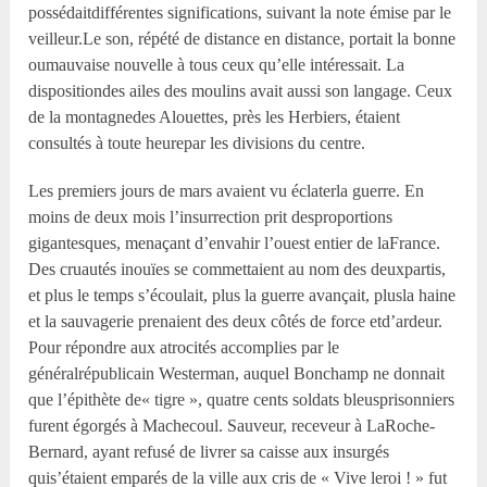
possédaitdifférentes significations, suivant la note émise par le
veilleur.Le son, répété de distance en distance, portait la bonne
oumauvaise nouvelle à tous ceux qu’elle intéressait. La
dispositiondes ailes des moulins avait aussi son langage. Ceux
de la montagnedes Alouettes, près les Herbiers, étaient
consultés à toute heurepar les divisions du centre.
Les premiers jours de mars avaient vu éclaterla guerre. En
moins de deux mois l’insurrection prit desproportions
gigantesques, menaçant d’envahir l’ouest entier de laFrance.
Des cruautés inouïes se commettaient au nom des deuxpartis,
et plus le temps s’écoulait, plus la guerre avançait, plusla haine
et la sauvagerie prenaient des deux côtés de force etd’ardeur.
Pour répondre aux atrocités accomplies par le
généralrépublicain Westerman, auquel Bonchamp ne donnait
que l’épithète de« tigre », quatre cents soldats bleusprisonniers
furent égorgés à Machecoul. Sauveur, receveur à LaRoche-
Bernard, ayant refusé de livrer sa caisse aux insurgés
quis’étaient emparés de la ville aux cris de « Vive leroi ! » fut