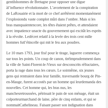
gentilshommes de Bretagne pour opposer une digue
àl’influence révolutionnaire. L’avortement de la conspiration
de LaRouairie et la mort de ce chef arrêtèrent momentanément
l’explosiondu vaste complot mûri dans l’ombre. Mais si les
bras manquaientencore, les têtes étaient prêtes, et attendaient
avec impatience unacte du gouvernement qui excitât les esprits
à la révolte. Ledécret relatif à la levée des trois cent mille
hommes futl’étincelle qui mit le feu aux poudres.
Le 10 mars 1793, jour fixé pour le tirage, laguerre commença
sur tous les points. Un coup de canon, tiréimprudemment dans
la ville de Saint-Florent-le-Vieux sur desconscrits réfractaires,
porta la rage dans tous les cœurs. Le soirmême, six jeunes
gens qui rentraient dans leur famille, traversantle bourg de Pin-
en-Mauge, furent accostés par un homme qui leurdemanda des
nouvelles. Cet homme qui, les bras nus, les
manchesretroussées, pétrissait le pain de son ménage, était un
colporteurmarchand de laine, père de cinq enfants, et qui se
nommaitCathelineau. Faisant passer son indignation dans