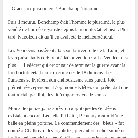
– Grâce aux prisonniers ! Bonchampl’ordonne.
Puis il mourut. Bonchamp était l’homme le plusaimé, le plus
vénéré de l’armée royaliste depuis la mort deCathelineau. Plus
tard, Napoléon dit qu’il en avait été le meilleurgénéral.
Les Vendéens passèrent alors sur la rivedroite de la Loire, et
les représentants écrivirent à laConvention : « La Vendée n’est
plus ! » Ledécret qui ordonnait de terminer la guerre avant la
fin d’octobreétait donc exécuté dès le 18 du mois. Les
Parisiens se livrèrent àun enthousiasme sans pareil. Joie
prématurée cependant. L’opinionde Kléber, qui prétendait que
tout n’était pas fini, devaitl’emporter avec le temps.
Moins de quinze jours après, on apprit que lesVendéens
existaient encore. Léchelle fut battu, Beaupuy mourutd’une
balle en pleine poitrine. Le commandement des« bleus » fut
donné à Chalbos, et les royalistes, prenantpour chef suprême
La Rochejacquelein, avec Stofflet sous sesordres, attaquèrent