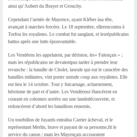
ainsi qu’Aubert du Brayer et Grouchy.
Cependant l’armée de Mayence, ayant Kléber àsa tête,
avançait à marches forcées. Le 18 septembre, ellerencontra à
Torfou les royalistes. Le combat fut sanglant, et lesrépublicains
battus après une lutte épouvantable.
Les Vendéens les appelaient, par dérision, les« Faïençais » ;
mais les républicains ne devaientpas tarder à prendre leur
revanche : la bataille de Cholet, laseule qui eut le caractère des
batailles militaires, vint porter unrude coup aux royalistes. Elle
eut lieu le 14 octobre. Tout y futcarnage, acharnement,
héroïsme de part et d’autre. Les Vendéenss’élancèrent en
courant en colonnes serrées sur une landedécouverte, et
enfoncèrent d’abord les bataillons ennemis.
Un tourbillon de fuyards entraîna Carrier àcheval, et le
représentant Merlin, brave et payant de sa personne,fit le
service du canon ; mais les Mayençais accouraient