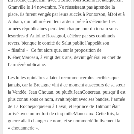
Granville le 14 novembre. Ne réussissant pas àprendre la
place, ils furent vengés par leurs succès à Pontorson, àDol et à
Anhain, qui rallumèrent leur ardeur prête à s’éteindre.Les
armées républicaines perdaient chaque jour du terrain sous
lesordres d’Antoine Rossignol, célèbre par ses continuels
revers, bienque le comité de Salut public l’appelât son
« filsaîné ». Ce fut alors que, sur la proposition de
Kléber,Marceau, à vingt-deux ans, devint général en chef de
l’arméerépublicaine.
Les luttes opiniâtres allaient recommencerplus terribles que
jamais, car la Bretagne vint à ce moment ausecours de sa sœur
la Vendée. Jean Chouan, ou plutôt JeanCottereau, puisqu’il est
plus connu sous ce nom, avait rejoint,avec ses bandes, l’armée
de La Rochejacquelein à Laval, et leprince de Talmont était
arrivé avec un renfort de cinq milleManceaux. Cette fois, la
guerre allait changer de nom, et se nommerdéfinitivement la
« chouannerie ».