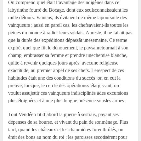
On comprend quel était l’avantage desindigènes dans ce
labyrinthe fourré du Bocage, dont eux seulsconnaissaient les
mille détours. Vaincus, ils évitaient de même lapoursuite des
vainqueurs ; aussi en pareil cas, les chefsavaient-ils toutes les
peines du monde à rallier leurs soldats. Aureste, il ne fallait pas
que la durée des expéditions dépassât unesemaine. Ce terme
expiré, quel que fût le dénouement, le paysanretournait à son
champ, embrasser sa femme et prendre unechemise blanche,
quitte à revenir quelques jours après, avecune religieuse
exactitude, au premier appel de ses chefs. Lerespect de ces
habitudes était une des conditions du succès :on en eut la
preuve, lorsque, le cercle des opérationss’élargissant, on
voulut assujettir ces vainqueurs indisciplinés àdes excursions
plus éloignées et à une plus longue présence sousles armes.
Tout Vendéen fit d’abord la guerre à sesfrais, payant ses
dépenses de sa bourse, et vivant du pain de sonménage. Plus
tard, quand les châteaux et les chaumières furentbrûlés, on
émit des bons au nom du roi ; les paroisses secotisèrent pour