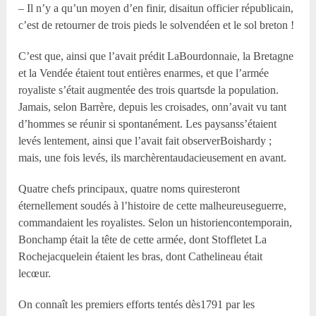
– Il n’y a qu’un moyen d’en finir, disaitun officier républicain,
c’est de retourner de trois pieds le solvendéen et le sol breton !
C’est que, ainsi que l’avait prédit LaBourdonnaie, la Bretagne
et la Vendée étaient tout entières enarmes, et que l’armée
royaliste s’était augmentée des trois quartsde la population.
Jamais, selon Barrère, depuis les croisades, onn’avait vu tant
d’hommes se réunir si spontanément. Les paysanss’étaient
levés lentement, ainsi que l’avait fait observerBoishardy ;
mais, une fois levés, ils marchèrentaudacieusement en avant.
Quatre chefs principaux, quatre noms quiresteront
éternellement soudés à l’histoire de cette malheureuseguerre,
commandaient les royalistes. Selon un historiencontemporain,
Bonchamp était la tête de cette armée, dont Stoffletet La
Rochejacquelein étaient les bras, dont Cathelineau était
lecœur.
On connaît les premiers efforts tentés dès1791 par les