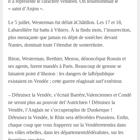
n’a représenté le caractère vendéen. On lesurnommait le
« saint d’Anjou ».
Le 5 juillet, Westerman fut défait àChâtillon. Les 17 et 18,
Labarollière fut battu à Vihiers. À la findu mois, l’insurrection,
plus menaçante que jamais en dépit de sonéchec devant
Nantes, dominait toute l’étendue de sonterritoire.
Biron, Westerman, Berthier, Menou, dénoncéspar Ronsin et
ses agents, furent mandés à Paris. Beaucoup de gensne se
faisaient point d’illusion : les dangers de laRépublique
existaient en Vendée ; cette guerre réagissait surl’extérieur.
– Détruisez la Vendée, s’écriait Barrère,Valenciennes et Condé
ne seront plus au pouvoir del’Autrichien ! Détruisez la
Vendée, l’Anglais ne s’occuperaplus de Dunkerque !
Détruisez la Vendée, le Rhin sera délivrédes Prussiens. Enfin,
chaque coup que vous frapperez sur la Vendéeretentira dans
les villes rebelles, dans les départementsfédéralistes, sur les
frontières envahies.