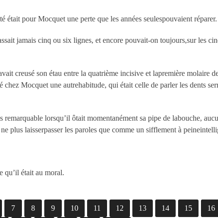
té était pour Mocquet une perte que les années seulespouvaient réparer.
ait jamais cinq ou six lignes, et encore pouvait-on toujours,sur les cinq
avait creusé son étau entre la quatrième incisive et lapremière molaire de
chez Mocquet une autrehabitude, qui était celle de parler les dents serr
us remarquable lorsqu’il ôtait momentanément sa pipe de labouche, auc
à ne plus laisserpasser les paroles que comme un sifflement à peineintelli
 qu’il était au moral.
7
8
9
10
11
12
13
14
15
16