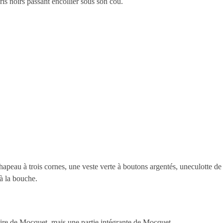
is noirs passant encollier sous son cou.
peau à trois cornes, une veste verte à boutons argentés, uneculotte de 
 à la bouche.
ire de Mocquet, mais une partie intégrante de Mocquet.