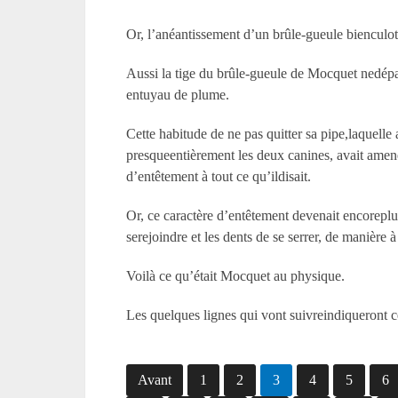
Or, l’anéantissement d’un brûle-gueule bienculot
Aussi la tige du brûle-gueule de Mocquet nedépass
entuyau de plume.
Cette habitude de ne pas quitter sa pipe,laquelle 
presqueentièrement les deux canines, avait amené 
d’entêtement à tout ce qu’ildisait.
Or, ce caractère d’entêtement devenait encorepl
serejoindre et les dents de se serrer, de manière 
Voilà ce qu’était Mocquet au physique.
Les quelques lignes qui vont suivreindiqueront ce
Avant
1
2
3
4
5
6