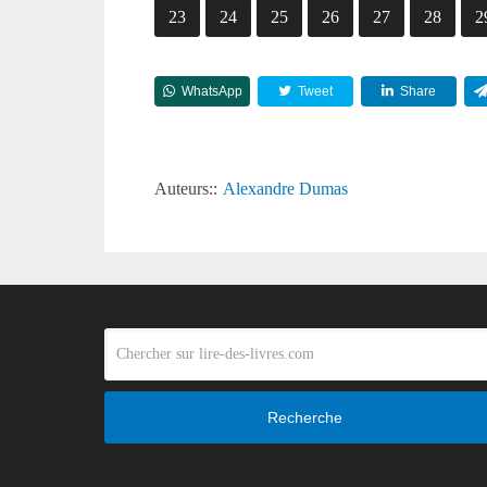
23
24
25
26
27
28
2
WhatsApp
Tweet
Share
Auteurs::
Alexandre Dumas
Recherche