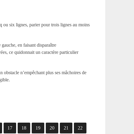
 ou six lignes, parier pour trois lignes au moins
 gauche, en faisant disparaître
ées, ce quidonnait un caractère particulier
un obstacle n’empêchant plus ses mâchoires de
gible.
17
18
19
20
21
22