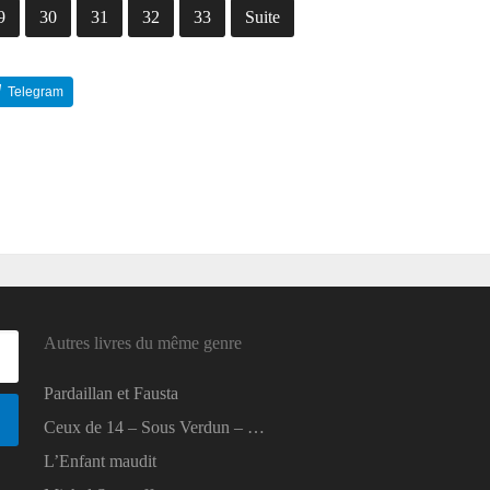
9
30
31
32
33
Suite
Telegram
Reddit
Autres livres du même genre
Pardaillan et Fausta
Ceux de 14 – Sous Verdun – …
L’Enfant maudit