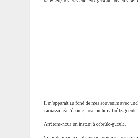
yeuxperçants, des cheveux grisonnants, des favor
Il m’apparaît au fond de mes souvenirs avec uncha
carnassièreà l’épaule, fusil au bras, brûle-gueule
Arrêtons-nous un instant à cebrûle-gueule.
Ce brûle-gueule était devenu, non pas unaccesso