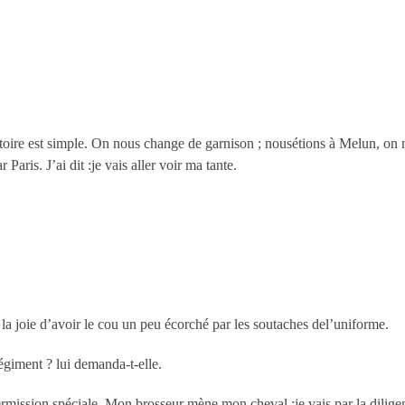
stoire est simple. On nous change de garnison ; nousétions à Melun, on 
 Paris. J’ai dit :je vais aller voir ma tante.
la joie d’avoir le cou un peu écorché par les soutaches del’uniforme.
égiment ? lui demanda-t-elle.
permission spéciale. Mon brosseur mène mon cheval ;je vais par la dilige