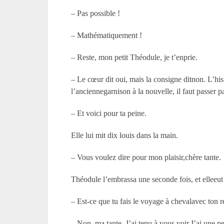
– Pas possible !
– Mathématiquement !
– Reste, mon petit Théodule, je t’enprie.
– Le cœur dit oui, mais la consigne ditnon. L’hi
l’anciennegarnison à la nouvelle, il faut passer par
– Et voici pour ta peine.
Elle lui mit dix louis dans la main.
– Vous voulez dire pour mon plaisir,chère tante.
Théodule l’embrassa une seconde fois, et elleeut 
– Est-ce que tu fais le voyage à chevalavec ton r
– Non, ma tante. J’ai tenu à vous voir.J’ai une 