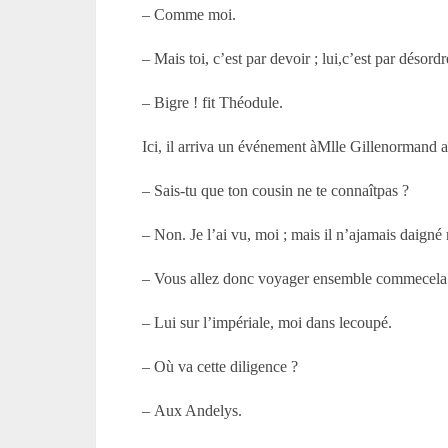
– Comme moi.
– Mais toi, c’est par devoir ; lui,c’est par désordr
– Bigre ! fit Théodule.
Ici, il arriva un événement àM
lle
Gillenormand aîn
– Sais-tu que ton cousin ne te connaîtpas ?
– Non. Je l’ai vu, moi ; mais il n’ajamais daign
– Vous allez donc voyager ensemble commecela
– Lui sur l’impériale, moi dans lecoupé.
– Où va cette diligence ?
– Aux Andelys.