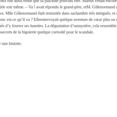
hez elle aussi émue que sa placidité pouvaitl’être. Marius venait enco
rtirle soir même. – Va ! avait répondu le grand-père, etM. Gillenormand 
ive. M
lle
Gillenormand était remontée dans sachambre très intriguée, et av
ù donc est-ce qu’il va ? Elleentrevoyait quelque aventure de cœur plus o
hée d’y fourrer ses lunettes. La dégustation d’unmystère, cela ressemble
ssecrets de la bigoterie quelque curiosité pour le scandale.
 une histoire.