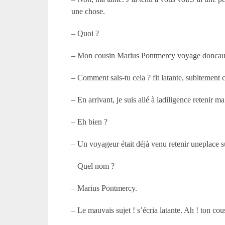
une chose.
– Quoi ?
– Mon cousin Marius Pontmercy voyage doncauss
– Comment sais-tu cela ? fit latante, subitement ch
– En arrivant, je suis allé à ladiligence retenir m
– Eh bien ?
– Un voyageur était déjà venu retenir uneplace sur
– Quel nom ?
– Marius Pontmercy.
– Le mauvais sujet ! s’écria latante. Ah ! ton co