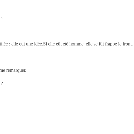
e.
ée ; elle eut une idée.Si elle eût été homme, elle se fût frappé le front
é me remarquer.
 ?