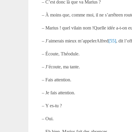
– C’est donc là que va Marius ?
– À moins que, comme moi, il ne s’arrêteen route
– Marius ! quel vilain nom !Quelle idée a-t-on eu
– J’aimerais mieux m’appelerAlfred
[55]
, dit l’of
– Écoute, Théodule.
– J’écoute, ma tante.
– Fais attention.
– Je fais attention.
– Y es-tu ?
– Oui.
– Eh bien, Marius fait des absences.