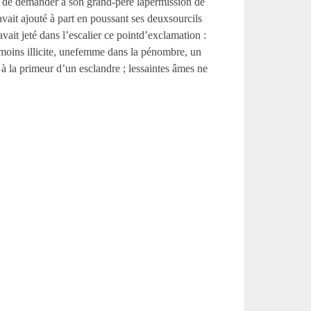
re de demander à son grand-père lapermission de
avait ajouté à part en poussant ses deuxsourcils
ait jeté dans l’escalier ce pointd’exclamation :
u moins illicite, unefemme dans la pénombre, un
 à la primeur d’un esclandre ; lessaintes âmes ne