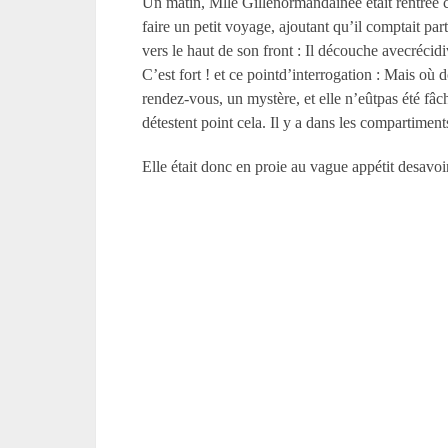
Un matin, M
lle
Gillenormandaînée était rentrée c
faire un petit voyage, ajoutant qu’il comptait pa
vers le haut de son front : Il découche avecrécid
C’est fort ! et ce pointd’interrogation : Mais o
rendez-vous, un mystère, et elle n’eûtpas été fâc
détestent point cela. Il y a dans les compartiment
Elle était donc en proie au vague appétit desavoir