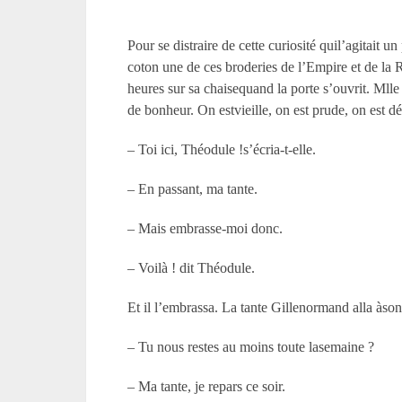
Pour se distraire de cette curiosité quil’agitait u
coton une de ces broderies de l’Empire et de la 
heures sur sa chaisequand la porte s’ouvrit. M
lle
de bonheur. On estvieille, on est prude, on est dé
– Toi ici, Théodule !s’écria-t-elle.
– En passant, ma tante.
– Mais embrasse-moi donc.
– Voilà ! dit Théodule.
Et il l’embrassa. La tante Gillenormand alla àson s
– Tu nous restes au moins toute lasemaine ?
– Ma tante, je repars ce soir.