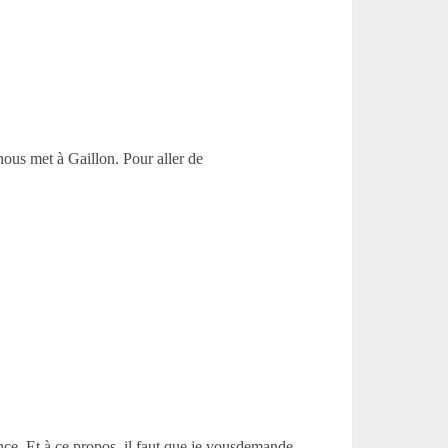
nous met à Gaillon. Pour aller de
nce. Et à ce propos, il faut que je vousdemande