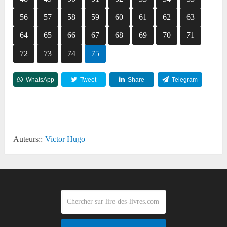
56
57
58
59
60
61
62
63
64
65
66
67
68
69
70
71
72
73
74
75
WhatsApp
Tweet
Share
Telegram
Reddit
Auteurs::
Victor Hugo