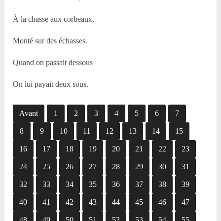
À la chasse aux corbeaux,
Monté sur des échasses.
Quand on passait dessous
On lui payait deux sous.
Avant
1
2
3
4
5
6
7
8
9
10
11
12
13
14
15
16
17
18
19
20
21
22
23
24
25
26
27
28
29
30
31
32
33
34
35
36
37
38
39
40
41
42
43
44
45
46
47
48
49
50
51
52
53
54
55