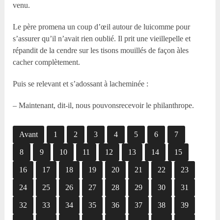
venu.
Le père promena un coup d’œil autour de luicomme pour
s’assurer qu’il n’avait rien oublié. Il prit une vieillepelle et
répandit de la cendre sur les tisons mouillés de façon àles
cacher complètement.
Puis se relevant et s’adossant à lacheminée :
– Maintenant, dit-il, nous pouvonsrecevoir le philanthrope.
Avant
1
2
3
4
5
6
7
8
9
10
11
12
13
14
15
16
17
18
19
20
21
22
23
24
25
26
27
28
29
30
31
32
33
34
35
36
37
38
39