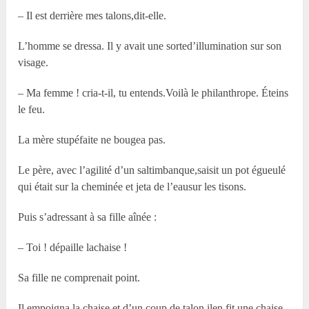
– Il est derrière mes talons,dit-elle.
L’homme se dressa. Il y avait une sorted’illumination sur son
visage.
– Ma femme ! cria-t-il, tu entends.Voilà le philanthrope. Éteins
le feu.
La mère stupéfaite ne bougea pas.
Le père, avec l’agilité d’un saltimbanque,saisit un pot égueulé
qui était sur la cheminée et jeta de l’eausur les tisons.
Puis s’adressant à sa fille aînée :
– Toi ! dépaille lachaise !
Sa fille ne comprenait point.
Il empoigna la chaise et d’un coup de talon ilen fit une chaise