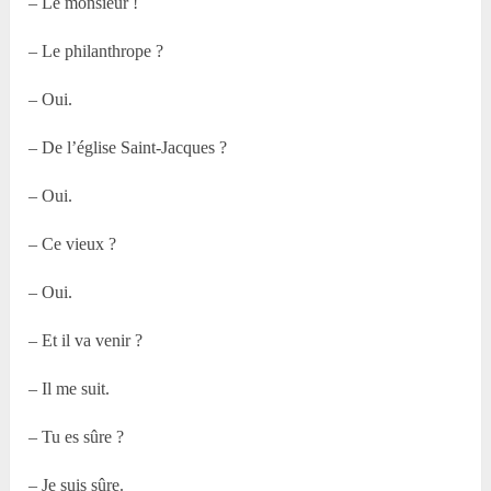
– Le monsieur !
– Le philanthrope ?
– Oui.
– De l’église Saint-Jacques ?
– Oui.
– Ce vieux ?
– Oui.
– Et il va venir ?
– Il me suit.
– Tu es sûre ?
– Je suis sûre.