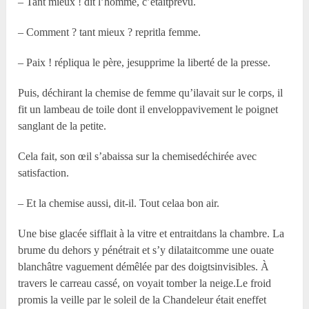
– Tant mieux ! dit l’homme, c’étaitprévu.
– Comment ? tant mieux ? repritla femme.
– Paix ! répliqua le père, jesupprime la liberté de la presse.
Puis, déchirant la chemise de femme qu’ilavait sur le corps, il
fit un lambeau de toile dont il enveloppavivement le poignet
sanglant de la petite.
Cela fait, son œil s’abaissa sur la chemisedéchirée avec
satisfaction.
– Et la chemise aussi, dit-il. Tout celaa bon air.
Une bise glacée sifflait à la vitre et entraitdans la chambre. La
brume du dehors y pénétrait et s’y dilataitcomme une ouate
blanchâtre vaguement démêlée par des doigtsinvisibles. À
travers le carreau cassé, on voyait tomber la neige.Le froid
promis la veille par le soleil de la Chandeleur était eneffet