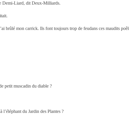
re Demi-Liard, dit Deux-Milliards.
tait.
j’ai brûlé mon carrick. Ils font toujours trop de feudans ces maudits p
de petit muscadin du diable ?
à l’éléphant du Jardin des Plantes ?