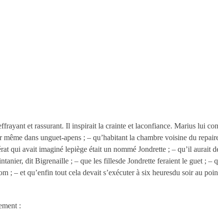
ffrayant et rassurant. Il inspirait la crainte et laconfiance. Marius lui c
soir même dans unguet-apens ; – qu’habitant la chambre voisine du repair
élérat qui avait imaginé lepiège était un nommé Jondrette ; – qu’il aurai
intanier, dit Bigrenaille ; – que les fillesde Jondrette feraient le guet 
; – et qu’enfin tout cela devait s’exécuter à six heuresdu soir au point
dement :