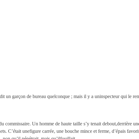
dit un garçon de bureau quelconque ; mais il y a uninspecteur qui le rem
du commissaire. Un homme de haute taille s’y tenait debout,derrière une 
lets. C’était unefigure carrée, une bouche mince et ferme, d’épais favori
non qu’il pénétrait, mais qu’ilfouillait.