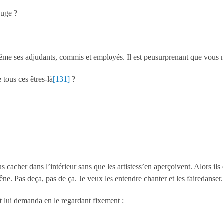
ouge ?
ême ses adjudants, commis et employés. Il est peusurprenant que vous n
tous ces êtres-là
[131]
?
 cacher dans l’intérieur sans que les artistess’en aperçoivent. Alors il
gêne. Pas deça, pas de ça. Je veux les entendre chanter et les fairedanser.
t lui demanda en le regardant fixement :