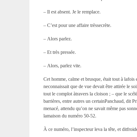
– Il est absent. Je le remplace.
– C’est pour une affaire trèssecrète.
– Alors parlez.
– Et très pressée.
– Alors, parlez vite.
Cet homme, calme et brusque, était tout à lafois e
neconnaissait que de vue devait être attirée le 
tout le complot àtravers la cloison ; – que le sc
barrières, entre autres un certainPanchaud, dit Pr
menacé, attendu qu’on ne savait même pas sonnom 
lamaison du numéro 50-52.
À ce numéro, l’inspecteur leva la tête, et ditfroi