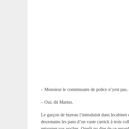
– Monsieur le commissaire de police n’yest pas, 
– Oui, dit Marius.
Le garçon de bureau l’introduisit dans lecabinet 
deuxmains les pans d’un vaste carrick à trois col
retourner vos poches. Oneût pu dire de ce regard, 