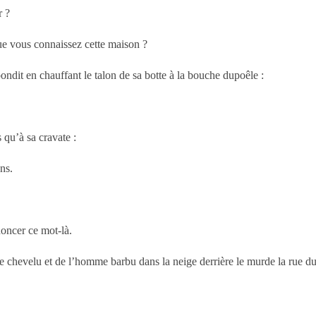
r ?
 que vous connaissez cette maison ?
ndit en chauffant le talon de sa botte à la bouche dupoêle :
 qu’à sa cravate :
ns.
noncer ce mot-là.
me chevelu et de l’homme barbu dans la neige derrière le murde la rue du