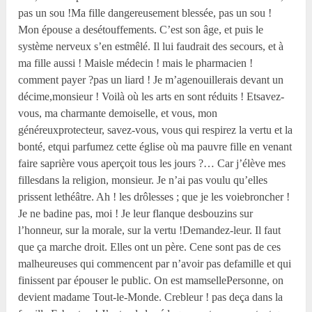
pas un sou !Ma fille dangereusement blessée, pas un sou !
Mon épouse a desétouffements. C’est son âge, et puis le
système nerveux s’en estmêlé. Il lui faudrait des secours, et à
ma fille aussi ! Maisle médecin ! mais le pharmacien !
comment payer ?pas un liard ! Je m’agenouillerais devant un
décime,monsieur ! Voilà où les arts en sont réduits ! Etsavez-
vous, ma charmante demoiselle, et vous, mon
généreuxprotecteur, savez-vous, vous qui respirez la vertu et la
bonté, etqui parfumez cette église où ma pauvre fille en venant
faire saprière vous aperçoit tous les jours ?… Car j’élève mes
fillesdans la religion, monsieur. Je n’ai pas voulu qu’elles
prissent lethéâtre. Ah ! les drôlesses ; que je les voiebroncher !
Je ne badine pas, moi ! Je leur flanque desbouzins sur
l’honneur, sur la morale, sur la vertu !Demandez-leur. Il faut
que ça marche droit. Elles ont un père. Cene sont pas de ces
malheureuses qui commencent par n’avoir pas defamille et qui
finissent par épouser le public. On est mamsellePersonne, on
devient madame Tout-le-Monde. Crebleur ! pas deça dans la