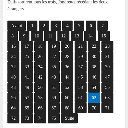
Et ils sortirent tous les trois, Jondretteprécédant les deux
étrangers.
Avant
1
2
3
4
5
6
7
8
9
10
11
12
13
14
15
16
17
18
19
20
21
22
23
24
25
26
27
28
29
30
31
32
33
34
35
36
37
38
39
40
41
42
43
44
45
46
47
48
49
50
51
52
53
54
55
56
57
58
59
60
61
62
63
64
65
66
67
68
69
70
71
72
73
74
75
Suite