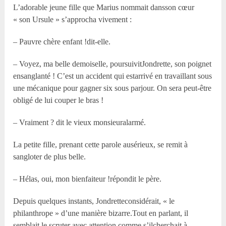
L’adorable jeune fille que Marius nommait dansson cœur
« son Ursule » s’approcha vivement :
– Pauvre chère enfant !dit-elle.
– Voyez, ma belle demoiselle, poursuivitJondrette, son poignet
ensanglanté ! C’est un accident qui estarrivé en travaillant sous
une mécanique pour gagner six sous parjour. On sera peut-être
obligé de lui couper le bras !
– Vraiment ? dit le vieux monsieuralarmé.
La petite fille, prenant cette parole ausérieux, se remit à
sangloter de plus belle.
– Hélas, oui, mon bienfaiteur !répondit le père.
Depuis quelques instants, Jondretteconsidérait, « le
philanthrope » d’une manière bizarre.Tout en parlant, il
semblait le scruter avec attention comme s’ilcherchait à