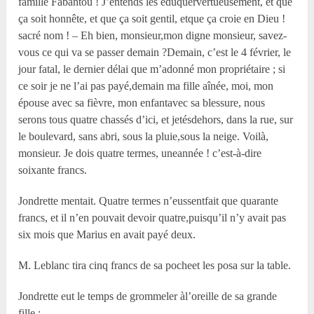
famille Fabantou ! J’entends les éduquervertueusement, et que
ça soit honnête, et que ça soit gentil, etque ça croie en Dieu !
sacré nom ! – Eh bien, monsieur,mon digne monsieur, savez-
vous ce qui va se passer demain ?Demain, c’est le 4 février, le
jour fatal, le dernier délai que m’adonné mon propriétaire ; si
ce soir je ne l’ai pas payé,demain ma fille aînée, moi, mon
épouse avec sa fièvre, mon enfantavec sa blessure, nous
serons tous quatre chassés d’ici, et jetésdehors, dans la rue, sur
le boulevard, sans abri, sous la pluie,sous la neige. Voilà,
monsieur. Je dois quatre termes, uneannée ! c’est-à-dire
soixante francs.
Jondrette mentait. Quatre termes n’eussentfait que quarante
francs, et il n’en pouvait devoir quatre,puisqu’il n’y avait pas
six mois que Marius en avait payé deux.
M. Leblanc tira cinq francs de sa pocheet les posa sur la table.
Jondrette eut le temps de grommeler àl’oreille de sa grande
fille :