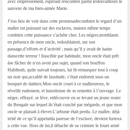
avec empressement, espérant rencontrer parmi lestravailleurs le
sauveur de ma bien-aimée Marie.
J’eus lieu de voir dans cette promenadecombien le regard d’un
maître est puissant sur des esclaves, maisen même temps
combien cette puissance s’achète cher. Les nègres,tremblants
en présence de mon oncle, redoublaient, sur son
passage,d’efforts et d’activité ; mais qu’il y avait de haine
danscette terreur ! Irascible par habitude, mon oncle était prêt
àse fâcher de n’en avoir pas sujet, quand son bouffon
Habibrah, quile suivait toujours, lui fit remarquer tout à coup
un noir qui,accablé de lassitude, s’était endormi sous un
bosquet de dattiers.Mon oncle court à ce malheureux, le
réveille rudement, et luiordonne de se remettre à l’ouvrage. Le
nègre, effrayé, se lève, etdécouvre en se levant un jeune rosier
du Bengale sur lequel ils’était couché par mégarde, et que mon
oncle se plaisait à élever.L’arbuste était perdu. Le maître, déjà
irrité de ce qu’il appelaitla paresse de l’esclave, devient furieux
a cette vue. Hors de lui,il détache de sa ceinture le fouet armé