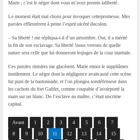
Marie ; c’est le nègre dont vous m’avez promis laliberté.
Le moment était mal choisi pour invoquer cettepromesse. Mes
paroles effleurèrent à peine l’esprit ulcéré ducolon.
– Sa liberté ! me répliqua-t-il d’un airsombre. Oui, il a mérité
la fin de son esclavage. Sa liberté !nous verrons de quelle
nature sera celle que lui donneront lesjuges de la cour martiale.
Ces paroles sinistres me glacèrent. Marie etmoi le suppliâmes
inutilement. Le nègre dont la négligence avaitcausé cette scène
fut puni de la bastonnade, et l’on plongea sondéfenseur dans
les cachots du fort Galifet, comme coupable d’avoirporté la
main sur un blanc. De l’esclave au maître, c’était uncrime
capital.
Avant
1
2
3
4
5
6
7
8
9
10
11
12
13
14
15