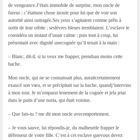
de vengeance.J’étais immobile de surprise, mon oncle de
fureur ; c’étaitune chose inouïe pour lui que de voir son
autorité ainsi outragée.Ses yeux s’agitaient comme prêts à
sortir de leur orbite ; seslèvres bleues tremblaient. L’esclave le
considéra un instant d’unair calme ; puis tout à coup, lui
présentant avec dignité unecognée qu’il tenait à la main :
– Blanc, dit-il, si tu veux me frapper, prendsau moins cette
hache.
Mon oncle, qui ne se connaissait plus, auraitcertainement
exaucé son vœu, et se précipitait sur la hache, quandj’intervins
à mon tour. Je m’emparai lestement de la cognée et jela jetai
dans le puits d’une noria, qui était voisine.
– Que fais-tu ? me dit mon oncle avecemportement.
– Je vous sauve, lui répondis-je, du malheurde frapper le
défenseur de votre fille. C’est à cet esclave quevous devez