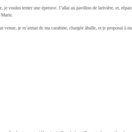
e voulus tenter une épreuve. J’allai au pavillon de larivière, et, réparan
r Marie.
 fut venue, je m’armai de ma carabine, chargée àballe, et je proposai à