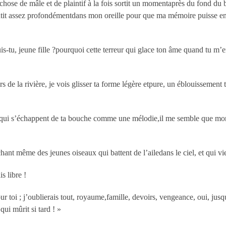
hose de mâle et de plaintif à la fois sortit un momentaprès du fond du b
tit assez profondémentdans mon oreille pour que ma mémoire puisse enc
-tu, jeune fille ?pourquoi cette terreur qui glace ton âme quand tu m’en
rs de la rivière, je vois glisser ta forme légère etpure, un éblouissement 
és qui s’échappent de ta bouche comme une mélodie,il me semble que mon
hant même des jeunes oiseaux qui battent de l’ailedans le ciel, et qui vi
s libre !
a pour toi ; j’oublierais tout, royaume,famille, devoirs, vengeance, oui, j
qui mûrit si tard ! »