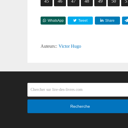
45
46
47
48
49
50
5
WhatsApp
Tweet
Share
Auteurs::
Victor Hugo
Recherche