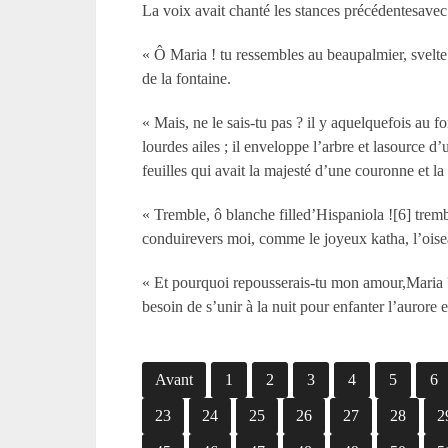
La voix avait chanté les stances précédentesavec 
« Ô Maria ! tu ressembles au beaupalmier, svelte
de la fontaine.
« Mais, ne le sais-tu pas ? il y aquelquefois au f
lourdes ailes ; il enveloppe l’arbre et lasource d’
feuilles qui avait la majesté d’une couronne et l
« Tremble, ô blanche filled’Hispaniola ![6] tremb
conduirevers moi, comme le joyeux katha, l’oiseau
« Et pourquoi repousserais-tu mon amour,Maria ? J
besoin de s’unir à la nuit pour enfanter l’aurore 
Avant
1
2
3
4
5
6
23
24
25
26
27
28
2