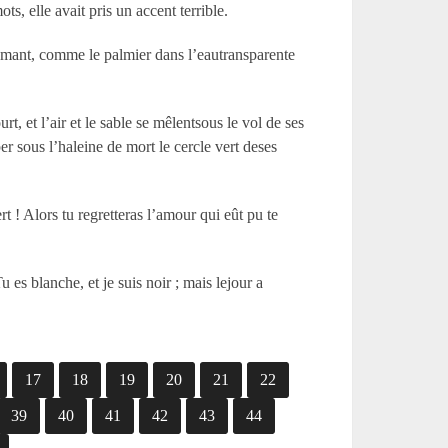
, elle avait pris un accent terrible.
 amant, comme le palmier dans l’eautransparente
t, et l’air et le sable se mêlentsous le vol de ses
per sous l’haleine de mort le cercle vert deses
t ! Alors tu regretteras l’amour qui eût pu te
es blanche, et je suis noir ; mais lejour a
17
18
19
20
21
22
39
40
41
42
43
44