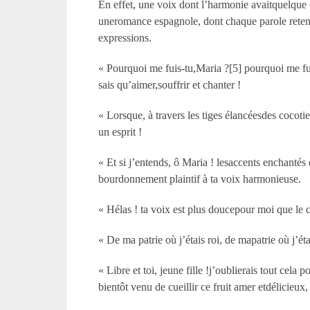
En effet, une voix dont l’harmonie avaitquelque c
uneromance espagnole, dont chaque parole reten
expressions.
« Pourquoi me fuis-tu,Maria ?[5] pourquoi me fuis
sais qu’aimer,souffrir et chanter !
« Lorsque, à travers les tiges élancéesdes cocotie
un esprit !
« Et si j’entends, ô Maria ! lesaccents enchant
bourdonnement plaintif à ta voix harmonieuse.
« Hélas ! ta voix est plus doucepour moi que le c
« De ma patrie où j’étais roi, de mapatrie où j’étai
« Libre et toi, jeune fille !j’oublierais tout cel
bientôt venu de cueillir ce fruit amer etdélicieux, 