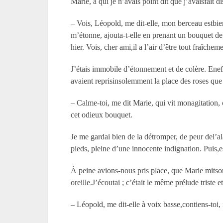
Marie, à qui je n’avais point dit que j’avaisfait di
– Vois, Léopold, me dit-elle, mon berceau estbien 
m’étonne, ajouta-t-elle en prenant un bouquet de
hier. Vois, cher ami,il a l’air d’être tout fraîcheme
J’étais immobile d’étonnement et de colère. Eneff
avaient reprisinsolemment la place des roses que
– Calme-toi, me dit Marie, qui vit monagitation, 
cet odieux bouquet.
Je me gardai bien de la détromper, de peur del’alar
pieds, pleine d’une innocente indignation. Puis,es
À peine avions-nous pris place, que Marie mitson
oreille.J’écoutai ; c’était le même prélude triste
– Léopold, me dit-elle à voix basse,contiens-toi, i