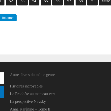
1
52
53
54
55
56
57
58
59
Suite
Telegram
Reddit
Autres livres du même genre
Histoires incroyables
Le Prophète au manteau vert
La perspective Nevsky
Anna Karénine – Tome II