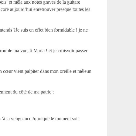
ois, et mêla aux notes graves de la guitare
ore aujourd’hui enretrouver presque toutes les
tends ?Je suis en effet bien formidable ! je ne
trouble ma vue, ô Maria ! et je croisvoir passer
 cœur vient palpiter dans mon oreille et mêleun
ennent du côté de ma patrie ;
usqu’à la vengeance !quoique le moment soit