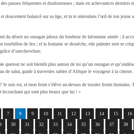
des pauses fréquentes et douloureuses ; mais en achevantces derniers mots
 et doucement balancé sur sa tige, et tu te miresdans l’œil de ton jeune
ond du désert un ouragan jaloux du bonheur de lafontaine aimée ; il accour
un tourbillon de feu ; et la fontaine se dessèche, etle palmier sent se cris
a grâce d’unechevelure.
le quetout ne soit bientôt plus autour de toi qu’un ouragan et qu’undéser
 de salut, guide à traversles sables d’Afrique le voyageur à la citerne.
e suis roi, et mon front s’élève au-dessus de tousles fronts humains. Tu 
et lecouchant qui sont plus beaux que lui ! »
7
8
9
10
11
12
13
14
15
16
9
30
31
32
33
34
35
36
37
38