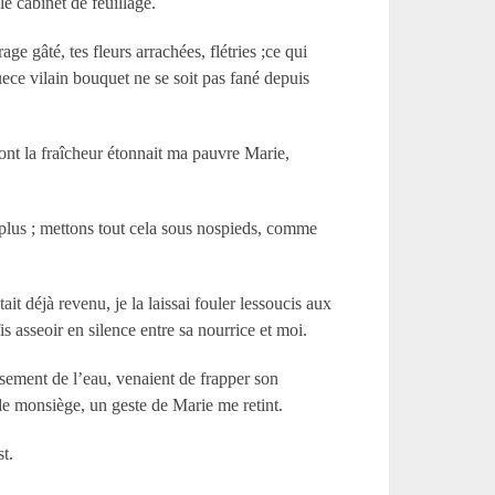
 le cabinet de feuillage.
ge gâté, tes fleurs arrachées, flétries ;ce qui
ece vilain bouquet ne se soit pas fané depuis
dont la fraîcheur étonnait ma pauvre Marie,
e plus ; mettons tout cela sous nospieds, comme
ait déjà revenu, je la laissai fouler lessoucis aux
s asseoir en silence entre sa nourrice et moi.
ssement de l’eau, venaient de frapper son
r de monsiège, un geste de Marie me retint.
st.