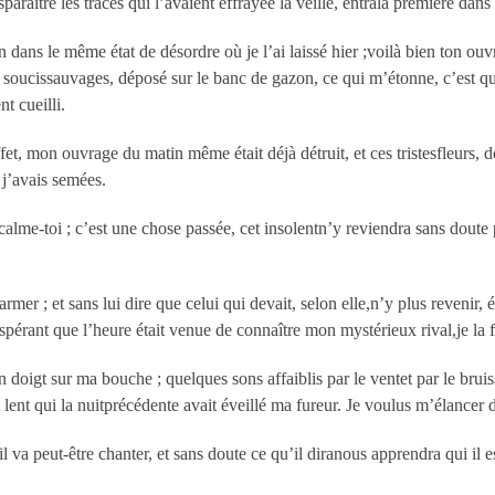
sparaître les traces qui l’avaient effrayée la veille, entrala première dans
dans le même état de désordre où je l’ai laissé hier ;voilà bien ton ouvra
 soucissauvages, déposé sur le banc de gazon, ce qui m’étonne, c’est qu
nt cueilli.
et, mon ouvrage du matin même était déjà détruit, et ces tristesfleurs, 
 j’avais semées.
calme-toi ; c’est une chose passée, cet insolentn’y reviendra sans dout
mer ; et sans lui dire que celui qui devait, selon elle,n’y plus revenir, ét
pérant que l’heure était venue de connaître mon mystérieux rival,je la fi
 doigt sur ma bouche ; quelques sons affaiblis par le ventet par le brui
 et lent qui la nuitprécédente avait éveillé ma fureur. Je voulus m’élance
l va peut-être chanter, et sans doute ce qu’il diranous apprendra qui il e