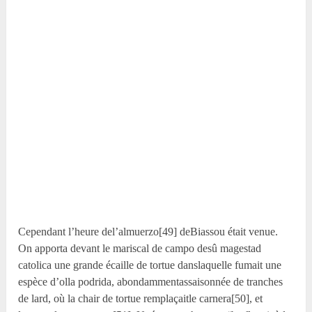
Cependant l’heure del’almuerzo[49] deBiassou était venue.
On apporta devant le mariscal de campo desû magestad
catolica une grande écaille de tortue danslaquelle fumait une
espèce d’olla podrida, abondammentassaisonnée de tranches
de lard, où la chair de tortue remplaçaitle carnera[50], et