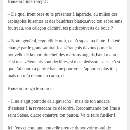
Biassou l’interrompit :
– De quel front oses-tu te présenter à laparade, au milieu des
espingoles luisantes et des baudriers blancs,avec ton sabre sans
fourreau, ton caleçon déchiré, tes piedscouverts de boue ?
– Notre général, répondit le noir, ce n’estpas ma faute. J’ai été
chargé par le grand-amiral Jean-François devous porter la
nouvelle de la mort du chef des marrons anglais,Boukmann ;
et si mes vêtements sont déchirés, si mes piedssont sales, c’est
que j’ai couru à perdre haleine pour vousl’apporter plus tôt ;
mais on m’a retenu au camp, et…
Biassou fronça le sourcil.
– Il ne s’agit point de cela,gavacho ! mais de ton audace
d’assister à la revuedans ce désordre. Recommande ton âme à
saint Sabas, diacre etmartyr, ton patron. Va te faire fusiller !
Ici j’eus encore une nouvelle preuve dupouvoir moral de