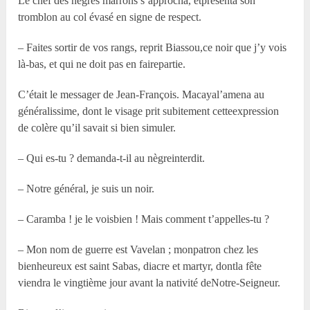
Le chef des nègres marrons s’approcha, etprésenta son
tromblon au col évasé en signe de respect.
– Faites sortir de vos rangs, reprit Biassou,ce noir que j’y vois
là-bas, et qui ne doit pas en fairepartie.
C’était le messager de Jean-François. Macayal’amena au
généralissime, dont le visage prit subitement cetteexpression
de colère qu’il savait si bien simuler.
– Qui es-tu ? demanda-t-il au nègreinterdit.
– Notre général, je suis un noir.
– Caramba ! je le voisbien ! Mais comment t’appelles-tu ?
– Mon nom de guerre est Vavelan ; monpatron chez les
bienheureux est saint Sabas, diacre et martyr, dontla fête
viendra le vingtième jour avant la nativité deNotre-Seigneur.