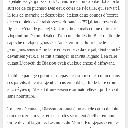
lapatate les garganzas[51]. Unénorme chou caraïbe flottait à la
surface de ce puchero.Des deux côtés de l’écaille, qui servait à
la fois de marmite et desoupière, étaient deux coupes d’écorce
de coco pleines de raisinssecs, de sandias[52],d’ignames et de
figues ; c’était le postre[53]. Un pain de maïs et une outre de
vingoudronné complétaient l’appareil du festin. Biassou tira de
sapoche quelques gousses d’ail et en frotta lui-même le
pain ;puis, sans même faire enlever le cadavre palpitant couché
devantses yeux, il se mit à manger, et invita Rigaud à en faire
autant.L’appétit de Biassou avait quelque chose d’effrayant.
L’obi ne partagea point leur repas. Je comprisque, comme tous
ses pareils, il ne mangeait jamais en public, afinde faire croire
aux nègres qu’il était d’une essence surnaturelle,et qu’il vivait
sans nourriture.
Tout en déjeunant, Biassou ordonna à un aidede camp de faire
commencer la revue, et les bandes se mirent àdéfiler en bon
ordre devant la grotte. Les noirs du Morne-Rougepassèrent les