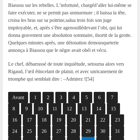
Biassou sur les rebelles. L’infortuné, chargéd’aller lui-même se
faire exécuter, ne se permit pas unmurmure ; il baissa la tête,
croisa les bras sur sa poitrine,salua trois fois son juge
impitoyable, et, après s’être agenouillédevant l’obi, qui lui
donna gravement une absolution sommaire, ilsortit de la grotte.
Quelques minutes après, une détonation demousqueterie
annonça à Biassou que le nègre avait obéi et vécu.
Le chef, débarrassé de toute inquiétude, setourna alors vers
Rigaud, l’œil étincelant de plaisir, et avec unricanement de
triomphe qui semblait dire : –Admirez ![54]
Avant
1
2
3
4
5
6
7
8
9
10
11
12
13
14
15
16
17
18
19
20
21
22
23
24
25
26
27
28
29
30
31