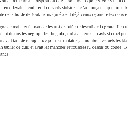
oulait remettre à la disposition deBiassou, moins pour savoir s’il lui co
ureux devaient endurer. Leurs cris sinistres nel’annonçaient que trop :
ute de la horde deBoukmann, qui étaient déjà venus rejoindre les noirs 
 de main, et fit avancer les trois captifs sur leseuil de la grotte. J’en 
nt detous les négrophiles du globe, qui avait émis un avis si cruel pour
ui avait tant de répugnance pour les mulâtres,au nombre desquels les bla
t un tablier de cuir, et avait les manches retrousséesau-dessus du coude. T
agnes.