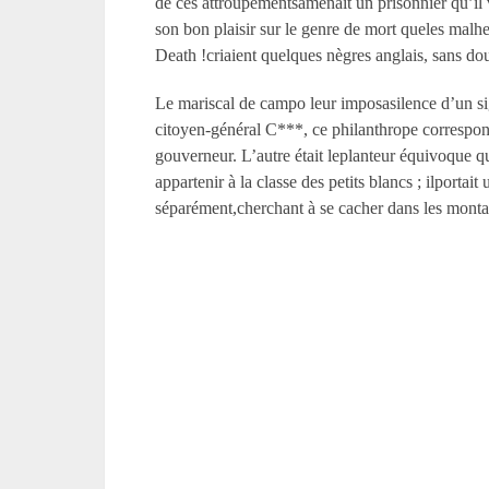
de ces attroupementsamenait un prisonnier qu’il v
son bon plaisir sur le genre de mort queles malhe
Death !criaient quelques nègres anglais, sans do
Le mariscal de campo leur imposasilence d’un signe
citoyen-général C***, ce philanthrope corresponda
gouverneur. L’autre était leplanteur équivoque q
appartenir à la classe des petits blancs ; ilportai
séparément,cherchant à se cacher dans les mont