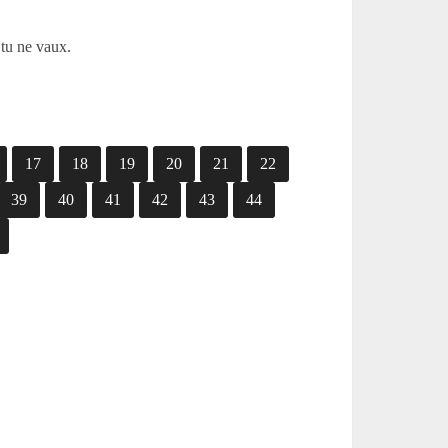
 tu ne vaux.
17
18
19
20
21
22
39
40
41
42
43
44