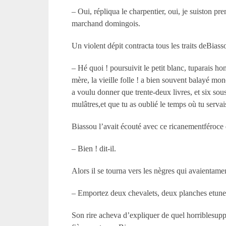
– Oui, répliqua le charpentier, oui, je suiston p
marchand domingois.
Un violent dépit contracta tous les traits deBiass
– Hé quoi ! poursuivit le petit blanc, tuparais 
mère, la vieille folle ! a bien souvent balayé mo
a voulu donner que trente-deux livres, et six sous
mulâtres,et que tu as oublié le temps où tu serva
Biassou l’avait écouté avec ce ricanementféroce qu
– Bien ! dit-il.
Alors il se tourna vers les nègres qui avaientame
– Emportez deux chevalets, deux planches etune 
Son rire acheva d’expliquer de quel horriblesuppli