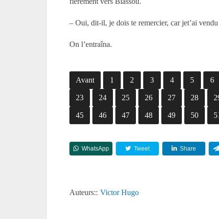
fièrement vers Biassou.
– Oui, dit-il, je dois te remercier, car jet’ai ven
On l’entraîna.
Avant
1
2
3
4
5
6
23
24
25
26
27
28
2
45
46
47
48
49
50
5
WhatsApp
Tweet
Share
Auteurs::
Victor Hugo