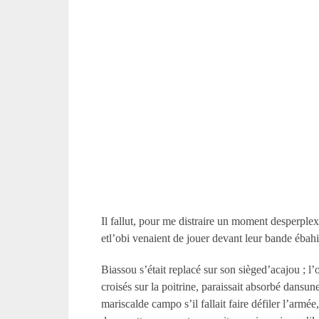
Il fallut, pour me distraire un moment desperple
etl’obi venaient de jouer devant leur bande ébahi
Biassou s’était replacé sur son sièged’acajou ; l’
croisés sur la poitrine, paraissait absorbé dans
mariscalde campo s’il fallait faire défiler l’arm