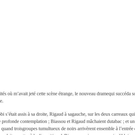
xités où m’avait jeté cette scène étrange, le nouveau dramequi succéda 
e.
obi s’était assis à sa droite, Rigaud à sagauche, sur les deux carreaux q
une profonde contemplation ; Biassou et Rigaud mâchaient dutabac ; et 
ée, quand troisgroupes tumultueux de noirs arrivèrent ensemble à l’entré