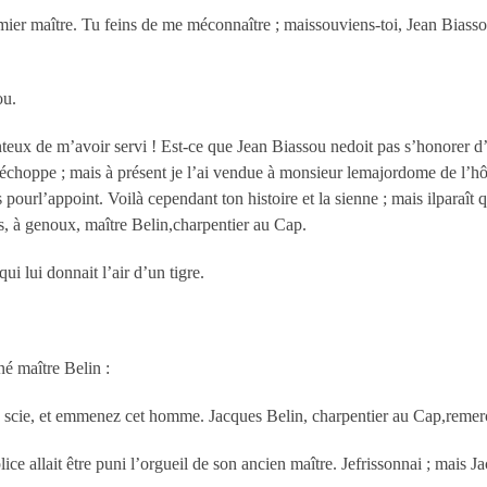
remier maître. Tu feins de me méconnaître ; maissouviens-toi, Jean Biassou
ou.
honteux de m’avoir servi ! Est-ce que Jean Biassou nedoit pas s’honorer 
néchoppe ; mais à présent je l’ai vendue à monsieur lemajordome de l’hôpi
 pourl’appoint. Voilà cependant ton histoire et la sienne ; mais ilparaît 
is, à genoux, maître Belin,charpentier au Cap.
i lui donnait l’air d’un tigre.
né maître Belin :
scie, et emmenez cet homme. Jacques Belin, charpentier au Cap,remerci
ce allait être puni l’orgueil de son ancien maître. Jefrissonnai ; mais Ja