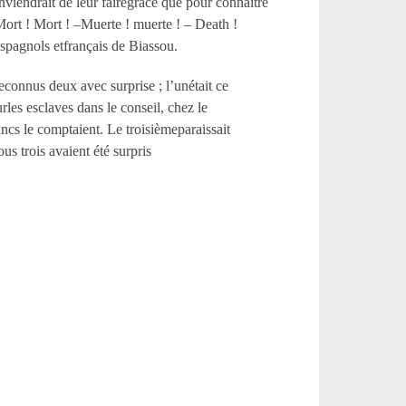
nviendrait de leur fairegrâce que pour connaître
 Mort ! Mort ! –Muerte ! muerte ! – Death !
espagnols etfrançais de Biassou.
reconnus deux avec surprise ; l’unétait ce
les esclaves dans le conseil, chez le
ncs le comptaient. Le troisièmeparaissait
ous trois avaient été surpris