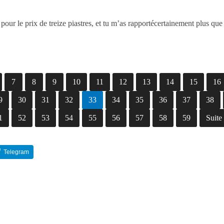
du pour le prix de treize piastres, et tu m’as rapportécertainement plus que
7
8
9
10
11
12
13
14
15
16
9
30
31
32
33
34
35
36
37
38
1
52
53
54
55
56
57
58
59
Suite
Telegram
Reddit