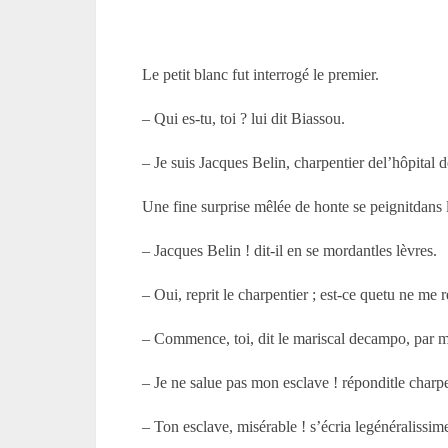
Le petit blanc fut interrogé le premier.
– Qui es-tu, toi ? lui dit Biassou.
– Je suis Jacques Belin, charpentier del’hôpital 
Une fine surprise mêlée de honte se peignitdans
– Jacques Belin ! dit-il en se mordantles lèvres.
– Oui, reprit le charpentier ; est-ce quetu ne me 
– Commence, toi, dit le mariscal decampo, par me
– Je ne salue pas mon esclave ! réponditle charpe
– Ton esclave, misérable ! s’écria legénéralissim