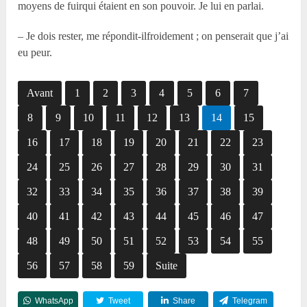
moyens de fuirqui étaient en son pouvoir. Je lui en parlai.
– Je dois rester, me répondit-ilfroidement ; on penserait que j’ai
eu peur.
Avant
1
2
3
4
5
6
7
8
9
10
11
12
13
14
15
16
17
18
19
20
21
22
23
24
25
26
27
28
29
30
31
32
33
34
35
36
37
38
39
40
41
42
43
44
45
46
47
48
49
50
51
52
53
54
55
56
57
58
59
Suite
WhatsApp
Tweet
Share
Telegram