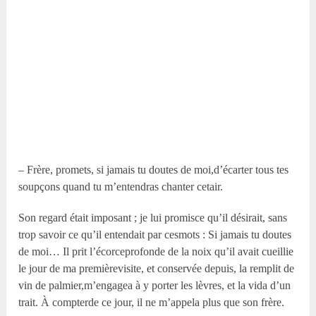
– Frère, promets, si jamais tu doutes de moi,d’écarter tous tes
soupçons quand tu m’entendras chanter cetair.
Son regard était imposant ; je lui promisce qu’il désirait, sans
trop savoir ce qu’il entendait par cesmots : Si jamais tu doutes
de moi… Il prit l’écorceprofonde de la noix qu’il avait cueillie
le jour de ma premièrevisite, et conservée depuis, la remplit de
vin de palmier,m’engagea à y porter les lèvres, et la vida d’un
trait. À compterde ce jour, il ne m’appela plus que son frère.