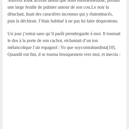
Souvent Rask arrivait tandis que nous étionsensemble, portant
une large feuille de palmier autour de son cou.Le noir la
détachait, lisait des caractères inconnus qui y étaienttracés,
puis la déchirait. J’étais habitué à ne pas lui faire dequestions.
Un jour j’entrai sans qu’il parût prendregarde à moi. Il tournait
le dos à la porte de son cachot, etchantait d’un ton
mélancolique l’air espagnol : Yo que soycontrabandista[10].
Quandil eut fini, il se tourna brusquement vers moi, et mecria :