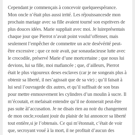
Cependant je commençais à concevoir quelqueespérance.
Mon oncle n’était plus aussi irrité. Les réjouissancesde mon
prochain mariage avec sa fille avaient tourné son espritvers de
plus douces idées. Marie suppliait avec moi. Je luireprésentais
chaque jour que Pierrot n’avait point voulul’offenser, mais
seulement l’empêcher de commettre un acte desévérité peut-
être excessive ; que ce noir avait, par sonaudacieuse lutte avec
le crocodile, préservé Marie d’une mortcertaine ; que nous lui
devions, lui sa fille, moi mafiancée ; que, d’ailleurs, Pierrot
était le plus vigoureux deses esclaves (car je ne songeais plus à
obtenir sa liberté, il nes’agissait que de sa vie) ; qu’il faisait à
lui seul l’ouvragede dix autres, et qu’il suffisait de son bras
pour mettre enmouvement les cylindres d’un moulin à sucre. Il
m’écoutait, et mefaisait entendre qu’il ne donnerait peut-être
pas suite àl’accusation. Je ne disais rien au noir du changement
de mon oncle,voulant jouir du plaisir de lui annoncer sa liberté
tout entière,si je l’obtenais. Ce qui m’étonnait, c’était de voir
que, secroyant voué à la mort, il ne profitait d’aucun des