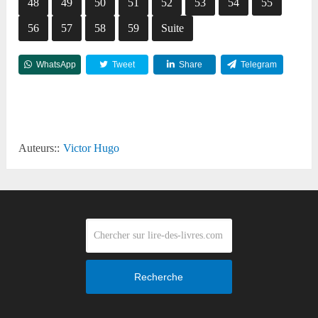
48
49
50
51
52
53
54
55
56
57
58
59
Suite
WhatsApp
Tweet
Share
Telegram
Reddit
Auteurs::
Victor Hugo
Recherche