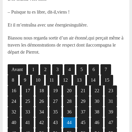
– Puisque tu es libre, dit-il,viens !
Et il m’entraîna avec une énergiesingulière.
Biassou nous regarda sortir d’un air étonné,qui perçait même à
travers les démonstrations de respect dont ilaccompagna le
départ de Pierrot.
Avant
1
2
3
4
5
6
7
8
9
10
11
12
13
14
15
16
17
18
19
20
21
22
23
24
25
26
27
28
29
30
31
32
33
34
35
36
37
38
39
40
41
42
43
44
45
46
47