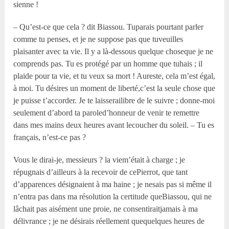
sienne !
– Qu’est-ce que cela ? dit Biassou. Tuparais pourtant parler
comme tu penses, et je ne suppose pas que tuveuilles
plaisanter avec ta vie. Il y a là-dessous quelque choseque je ne
comprends pas. Tu es protégé par un homme que tuhais ; il
plaide pour ta vie, et tu veux sa mort ! Aureste, cela m’est égal,
à moi. Tu désires un moment de liberté,c’est la seule chose que
je puisse t’accorder. Je te laisserailibre de le suivre ; donne-moi
seulement d’abord ta paroled’honneur de venir te remettre
dans mes mains deux heures avant lecoucher du soleil. – Tu es
français, n’est-ce pas ?
Vous le dirai-je, messieurs ? la viem’était à charge ; je
répugnais d’ailleurs à la recevoir de cePierrot, que tant
d’apparences désignaient à ma haine ; je nesais pas si même il
n’entra pas dans ma résolution la certitude queBiassou, qui ne
lâchait pas aisément une proie, ne consentiraitjamais à ma
délivrance ; je ne désirais réellement quequelques heures de