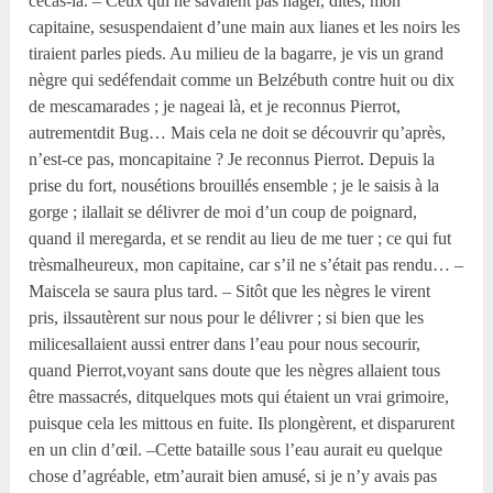
cecas-là. – Ceux qui ne savaient pas nager, dites, mon
capitaine, sesuspendaient d’une main aux lianes et les noirs les
tiraient parles pieds. Au milieu de la bagarre, je vis un grand
nègre qui sedéfendait comme un Belzébuth contre huit ou dix
de mescamarades ; je nageai là, et je reconnus Pierrot,
autrementdit Bug… Mais cela ne doit se découvrir qu’après,
n’est-ce pas, moncapitaine ? Je reconnus Pierrot. Depuis la
prise du fort, nousétions brouillés ensemble ; je le saisis à la
gorge ; ilallait se délivrer de moi d’un coup de poignard,
quand il meregarda, et se rendit au lieu de me tuer ; ce qui fut
trèsmalheureux, mon capitaine, car s’il ne s’était pas rendu… –
Maiscela se saura plus tard. – Sitôt que les nègres le virent
pris, ilssautèrent sur nous pour le délivrer ; si bien que les
milicesallaient aussi entrer dans l’eau pour nous secourir,
quand Pierrot,voyant sans doute que les nègres allaient tous
être massacrés, ditquelques mots qui étaient un vrai grimoire,
puisque cela les mittous en fuite. Ils plongèrent, et disparurent
en un clin d’œil. –Cette bataille sous l’eau aurait eu quelque
chose d’agréable, etm’aurait bien amusé, si je n’y avais pas