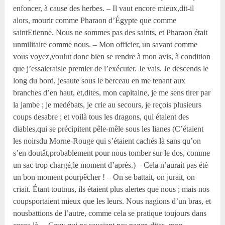
enfoncer, à cause des herbes. – Il vaut encore mieux,dit-il
alors, mourir comme Pharaon d’Égypte que comme
saintEtienne. Nous ne sommes pas des saints, et Pharaon était
unmilitaire comme nous. – Mon officier, un savant comme
vous voyez,voulut donc bien se rendre à mon avis, à condition
que j’essaieraisle premier de l’exécuter. Je vais. Je descends le
long du bord, jesaute sous le berceau en me tenant aux
branches d’en haut, et,dites, mon capitaine, je me sens tirer par
la jambe ; je medébats, je crie au secours, je reçois plusieurs
coups desabre ; et voilà tous les dragons, qui étaient des
diables,qui se précipitent pêle-mêle sous les lianes (C’étaient
les noirsdu Morne-Rouge qui s’étaient cachés là sans qu’on
s’en doutât,probablement pour nous tomber sur le dos, comme
un sac trop chargé,le moment d’après.) – Cela n’aurait pas été
un bon moment pourpêcher ! – On se battait, on jurait, on
criait. Étant toutnus, ils étaient plus alertes que nous ; mais nos
coupsportaient mieux que les leurs. Nous nagions d’un bras, et
nousbattions de l’autre, comme cela se pratique toujours dans