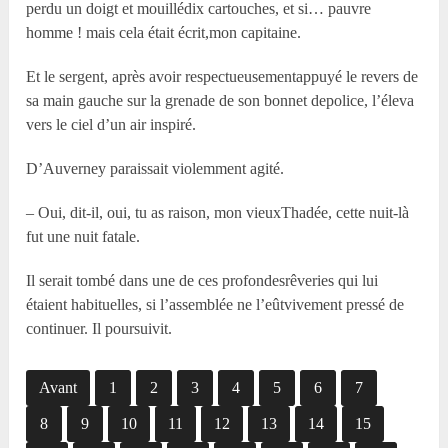
perdu un doigt et mouillédix cartouches, et si… pauvre
homme ! mais cela était écrit,mon capitaine.
Et le sergent, après avoir respectueusementappuyé le revers de
sa main gauche sur la grenade de son bonnet depolice, l’éleva
vers le ciel d’un air inspiré.
D’Auverney paraissait violemment agité.
– Oui, dit-il, oui, tu as raison, mon vieuxThadée, cette nuit-là
fut une nuit fatale.
Il serait tombé dans une de ces profondesrêveries qui lui
étaient habituelles, si l’assemblée ne l’eûtvivement pressé de
continuer. Il poursuivit.
Avant
1
2
3
4
5
6
7
8
9
10
11
12
13
14
15