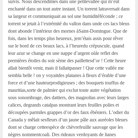
suivis. Nous descendîmes dans une petitevallée qui m’eût
enchanté dans un tout autre instant. Un torrent latraversait dans
sa largeur et communiquait au sol une humiditéféconde ; ce
torrent se jetait à l’extrémité du vallon dans unde ces lacs bleus
dont abonde l’intérieur des mornes àSaint-Domingue. Que de
fois, dans les temps plus heureux, jem’étais assis pour rêver
sur le bord de ces beaux lacs, à l’heuredu crépuscule, quand
leur azur se change en une nappe d’argent oùle reflet des
premières étoiles du soir sème des paillettesd’or ! Cette heure
allait bientôt venir, mais il fallaitpasser ! Que cette vallée me
sembla belle ! on y voyaitdes platanes à fleurs d’érable d’une
force et d’une hauteurprodigieuses ; des bouquets touffus de
mauritias,sorte de palmier qui exclut toute autre végétation
sous sonombrage, des dattiers, des magnolias avec leurs larges
calices, degrands catalpas montrant leurs feuilles polies et
découpées parmiles grappes d’or des faux ébéniers. L’odier du
Canada y mêlait sesfleurs d’un jaune pâle aux auréoles bleues
dont se charge cetteespèce de chèvrefeuille sauvage que les
nègres nommentcoali. Des rideaux verdoyants de lianes