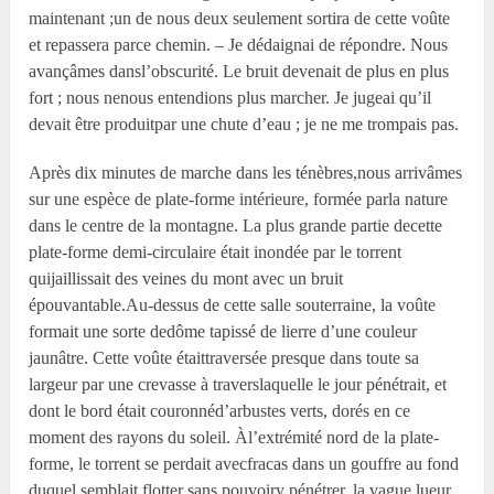
maintenant ;un de nous deux seulement sortira de cette voûte
et repassera parce chemin. – Je dédaignai de répondre. Nous
avançâmes dansl’obscurité. Le bruit devenait de plus en plus
fort ; nous nenous entendions plus marcher. Je jugeai qu’il
devait être produitpar une chute d’eau ; je ne me trompais pas.
Après dix minutes de marche dans les ténèbres,nous arrivâmes
sur une espèce de plate-forme intérieure, formée parla nature
dans le centre de la montagne. La plus grande partie decette
plate-forme demi-circulaire était inondée par le torrent
quijaillissait des veines du mont avec un bruit
épouvantable.Au-dessus de cette salle souterraine, la voûte
formait une sorte dedôme tapissé de lierre d’une couleur
jaunâtre. Cette voûte étaittraversée presque dans toute sa
largeur par une crevasse à traverslaquelle le jour pénétrait, et
dont le bord était couronnéd’arbustes verts, dorés en ce
moment des rayons du soleil. Àl’extrémité nord de la plate-
forme, le torrent se perdait avecfracas dans un gouffre au fond
duquel semblait flotter sans pouvoiry pénétrer, la vague lueur