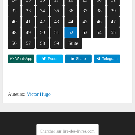
32
33
34
35
36
37
38
39
40
41
42
43
44
45
46
47
48
49
50
51
52
53
54
55
56
57
58
59
Suite
WhatsApp
Tweet
Share
Telegram
Reddit
Auteurs::
Victor Hugo