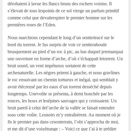
dérobaient à lavue les flancs bruns des rochers voisins. Il
s’élevait de tous lespoints de ce sol vierge un parfum primitif
comme celui que devaitrespirer le premier homme sur les
premières roses de l’Eden.
Nous marchions cependant le long d’un sentiertracé sur le
bord du torrent. Je fus surpris de voir ce sentieraboutir
brusquement au pied d’un roc à pic, au bas duquel jeremarquai
une ouverture en forme d’arche, d’où s’échappait letorrent. Un
bruit sourd, un vent impétueux sortaient de cette
archenaturelle. Les nègres prirent à gauche, et nous gravîmes
le roc ensuivant un chemin tortueux et inégal, qui semblait y
avoir étécreusé par les eaux d’un torrent desséché depuis
longtemps. Unevoûte se présenta, à demi bouchée par les
ronces, les houx et lesépines sauvages qui y croissaient. Un
bruit pareil à celui del’arche de la vallée se faisait entendre
sous cette voûte. Lesnoirs m’y entraînèrent. Au moment où je
fis le premier pas dans cesouterrain, l’obi s’approcha de moi,
et me dit d’une voixétrange : – Voici ce que j’ai à te prédire