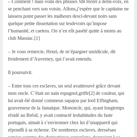
– Comment ! mais voilà des phrases !dit Henri à demi-voix, en
se penchant vers son voisin. Allons,j’espère que le capitaine ne
laissera point passer les malheurs desci-devant noirs sans
quelque petite dissertation sur lesdevoirs qu’impose
l’humanité, et caetera. On n’en eût pasété quitte à moins au
club Massiac.[1]
– Je vous remercie, Henri, de m’épargner unridicule, dit
froidement d’Auverney, qui l’avait entendu.
Il poursuivit.
– Entre tous ces esclaves, un seul avaittrouvé grâce devant
mon oncle. C’était un nain espagnol,griffe[2] de couleur, qui
lui avait été donné commeun sapajou par lord Effingham,
gouverneur de la Jamaïque. Mononcle, qui, ayant longtemps
résidé au Brésil, y avait contracté leshabitudes du faste
portugais, aimait à s’environner chez lui d’unappareil qui
répondît à sa richesse. De nombreux esclaves, dressésau