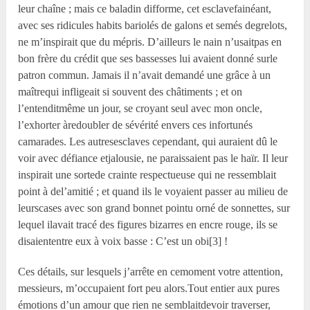
leur chaîne ; mais ce baladin difforme, cet esclavefainéant,
avec ses ridicules habits bariolés de galons et semés degrelots,
ne m’inspirait que du mépris. D’ailleurs le nain n’usaitpas en
bon frère du crédit que ses bassesses lui avaient donné surle
patron commun. Jamais il n’avait demandé une grâce à un
maîtrequi infligeait si souvent des châtiments ; et on
l’entenditmême un jour, se croyant seul avec mon oncle,
l’exhorter àredoubler de sévérité envers ces infortunés
camarades. Les autresesclaves cependant, qui auraient dû le
voir avec défiance etjalousie, ne paraissaient pas le haïr. Il leur
inspirait une sortede crainte respectueuse qui ne ressemblait
point à del’amitié ; et quand ils le voyaient passer au milieu de
leurscases avec son grand bonnet pointu orné de sonnettes, sur
lequel ilavait tracé des figures bizarres en encre rouge, ils se
disaiententre eux à voix basse : C’est un obi[3] !
Ces détails, sur lesquels j’arrête en cemoment votre attention,
messieurs, m’occupaient fort peu alors.Tout entier aux pures
émotions d’un amour que rien ne semblaitdevoir traverser,