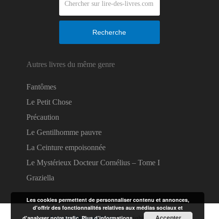
Recherche
Autres livres du même genre
Fantômes
Le Petit Chose
Précaution
Le Gentilhomme pauvre
La Ceinture empoisonnée
Le Mystérieux Docteur Cornélius – Tome I
Graziella
Les cookies permettent de personnaliser contenu et annonces,
d'offrir des fonctionnalités relatives aux médias sociaux et
Accepter
d'analyser notre trafic.
Plus d’informations
Lire des livres en ligne
Copyright © 2026.