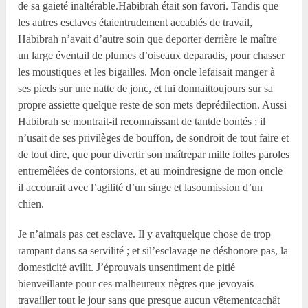
de sa gaieté inaltérable.Habibrah était son favori. Tandis que
les autres esclaves étaientrudement accablés de travail,
Habibrah n’avait d’autre soin que deporter derrière le maître
un large éventail de plumes d’oiseaux deparadis, pour chasser
les moustiques et les bigailles. Mon oncle lefaisait manger à
ses pieds sur une natte de jonc, et lui donnaittoujours sur sa
propre assiette quelque reste de son mets deprédilection. Aussi
Habibrah se montrait-il reconnaissant de tantde bontés ; il
n’usait de ses privilèges de bouffon, de sondroit de tout faire et
de tout dire, que pour divertir son maîtrepar mille folles paroles
entremêlées de contorsions, et au moindresigne de mon oncle
il accourait avec l’agilité d’un singe et lasoumission d’un
chien.
Je n’aimais pas cet esclave. Il y avaitquelque chose de trop
rampant dans sa servilité ; et sil’esclavage ne déshonore pas, la
domesticité avilit. J’éprouvais unsentiment de pitié
bienveillante pour ces malheureux nègres que jevoyais
travailler tout le jour sans que presque aucun vêtementcachât