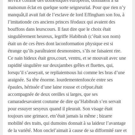
service comme des domestiques européens, donnaient à sa
maisonun éclat en quelque sorte seigneurial. Pour que rien n’y
manquât,il avait fait de l’esclave de lord Effingham son fou, à
l’imitationde ces anciens princes féodaux qui avaient des
bouffons dans leurscours. Il faut dire que le choix était
singulièrement heureux, legriffe Habibrah (c’était son nom)
était un de ces êtres dont laconformation physique est si
étrange qu’ils paraîtraient desmonstres, s’ils ne faisaient rire.
Ce nain hideux était gros,court, ventru, et se mouvait avec une
rapidité singulière sur deuxjambes grêles et fluettes, qui,
lorsqu’il s’asseyait, se repliaientsous lui comme les bras d’une
araignée. Sa tête énorme. lourdementenfoncée entre ses
épaules, hérissée d’une laine rousse et crépue,était
accompagnée de deux oreilles si larges, que ses
camaradesavaient coutume de dire qu’Habibrah s’en servait
pour essuyer sesyeux quand il pleurait. Son visage était
toujours une grimace, etn’était jamais la même ; bizarre
mobilité des traits, qui dumoins donnait à sa laideur l’avantage
de la variété. Mon onclel’aimait à cause de sa difformité rare et