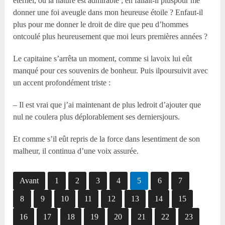
éternel, où la nature est admirable ; en fallait-il pluspour me
donner une foi aveugle dans mon heureuse étoile ? Enfaut-il
plus pour me donner le droit de dire que peu d’hommes
ontcoulé plus heureusement que moi leurs premières années ?
Le capitaine s’arrêta un moment, comme si lavoix lui eût
manqué pour ces souvenirs de bonheur. Puis ilpoursuivit avec
un accent profondément triste :
– Il est vrai que j’ai maintenant de plus ledroit d’ajouter que
nul ne coulera plus déplorablement ses derniersjours.
Et comme s’il eût repris de la force dans lesentiment de son
malheur, il continua d’une voix assurée.
Avant
1
2
3
4
5
6
7
8
9
10
11
12
13
14
15
16
17
18
19
20
21
22
23