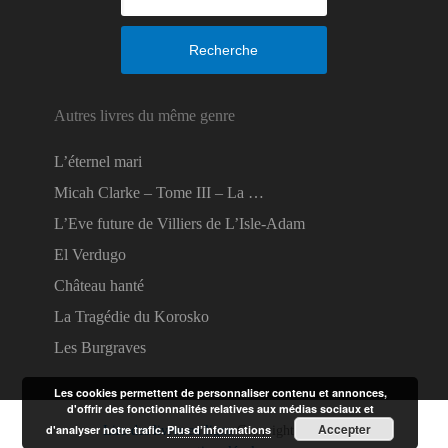
Recherche
Autres livres du même genre
L’éternel mari
Micah Clarke – Tome III – La …
L’Eve future de Villiers de L’Isle-Adam
El Verdugo
Château hanté
La Tragédie du Korosko
Les Burgraves
Les cookies permettent de personnaliser contenu et annonces,
d'offrir des fonctionnalités relatives aux médias sociaux et
Accepter
d'analyser notre trafic.
Plus d’informations
Lire des livres en ligne
Copyright © 2026.