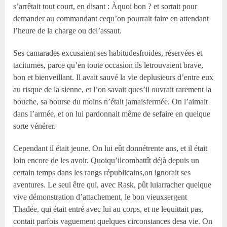
s’arrêtait tout court, en disant : Àquoi bon ? et sortait pour
demander au commandant cequ’on pourrait faire en attendant
l’heure de la charge ou del’assaut.
Ses camarades excusaient ses habitudesfroides, réservées et
taciturnes, parce qu’en toute occasion ils letrouvaient brave,
bon et bienveillant. Il avait sauvé la vie deplusieurs d’entre eux
au risque de la sienne, et l’on savait ques’il ouvrait rarement la
bouche, sa bourse du moins n’était jamaisfermée. On l’aimait
dans l’armée, et on lui pardonnait même de sefaire en quelque
sorte vénérer.
Cependant il était jeune. On lui eût donnétrente ans, et il était
loin encore de les avoir. Quoiqu’ilcombattît déjà depuis un
certain temps dans les rangs républicains,on ignorait ses
aventures. Le seul être qui, avec Rask, pût luiarracher quelque
vive démonstration d’attachement, le bon vieuxsergent
Thadée, qui était entré avec lui au corps, et ne lequittait pas,
contait parfois vaguement quelques circonstances desa vie. On