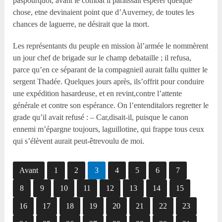
paspourquoi, avant le combat il paraissait espérer quelque
chose, etne devinaient point que d’Auverney, de toutes les
chances de laguerre, ne désirait que la mort.
Les représentants du peuple en mission àl’armée le nommèrent
un jour chef de brigade sur le champ debataille ; il refusa,
parce qu’en ce séparant de la compagnieil aurait fallu quitter le
sergent Thadée. Quelques jours après, ils’offrit pour conduire
une expédition hasardeuse, et en revint,contre l’attente
générale et contre son espérance. On l’entenditalors regretter le
grade qu’il avait refusé : – Car,disait-il, puisque le canon
ennemi m’épargne toujours, laguillotine, qui frappe tous ceux
qui s’élèvent aurait peut-êtrevoulu de moi.
Avant
1
2
3
4
5
6
7
8
9
10
11
12
13
14
15
16
17
18
19
20
21
22
23