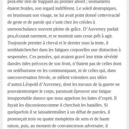
peut-être rien de frappant au premier abord ; sesmanières
étaient froides, son regard indifférent. Le soleil destropiques,
en brunissant son visage, ne lui avait point donné cettevivacité
de geste et de parole qui s’unit chez les créoles à
unenonchalance souvent pleine de grâce. D’Auverney parlait
peu,écoutait rarement, et se montrait sans cesse prêt à agir.
Toujoursle premier à cheval et le dernier sous la tente, il
semblaitchercher dans les fatigues corporelles une distraction à
sespensées. Ces pensées, qui avaient gravé leur triste sévérité
dansles rides précoces de son front, n’étaient pas de celles dont
on sedébarrasse en les communiquant, ni de celles qui, dans
uneconversation frivole, se mêlent volontiers aux idées
d’autrui.Léopold d’Auverney, dont les travaux de la guerre ne
pouvaientrompre le corps, paraissait éprouver une fatigue
insupportable dansce que nous appelons les luttes d’esprit. Il
fuyait les discussionscomme il cherchait les batailles. Si
quelquefois il se laissaitentraîner à un débat de paroles, il
prononçait trois ou quatre motspleins de sens et de haute
raison, puis, au moment de convaincreson adversaire, il