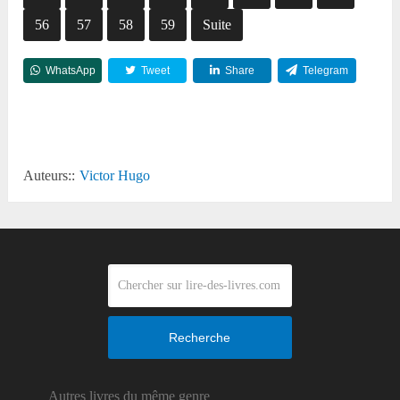
56
57
58
59
Suite
WhatsApp
Tweet
Share
Telegram
Reddit
Auteurs::
Victor Hugo
Recherche
Autres livres du même genre