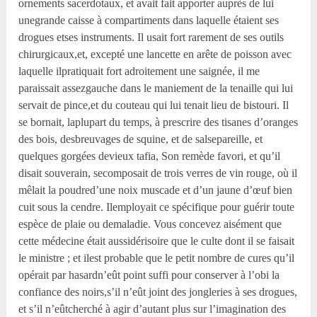
ornements sacerdotaux, et avait fait apporter auprès de lui
unegrande caisse à compartiments dans laquelle étaient ses
drogues etses instruments. Il usait fort rarement de ses outils
chirurgicaux,et, excepté une lancette en arête de poisson avec
laquelle ilpratiquait fort adroitement une saignée, il me
paraissait assezgauche dans le maniement de la tenaille qui lui
servait de pince,et du couteau qui lui tenait lieu de bistouri. Il
se bornait, laplupart du temps, à prescrire des tisanes d’oranges
des bois, desbreuvages de squine, et de salsepareille, et
quelques gorgées devieux tafia, Son remède favori, et qu’il
disait souverain, secomposait de trois verres de vin rouge, où il
mêlait la poudred’une noix muscade et d’un jaune d’œuf bien
cuit sous la cendre. Ilemployait ce spécifique pour guérir toute
espèce de plaie ou demaladie. Vous concevez aisément que
cette médecine était aussidérisoire que le culte dont il se faisait
le ministre ; et ilest probable que le petit nombre de cures qu’il
opérait par hasardn’eût point suffi pour conserver à l’obi la
confiance des noirs,s’il n’eût joint des jongleries à ses drogues,
et s’il n’eûtcherché à agir d’autant plus sur l’imagination des