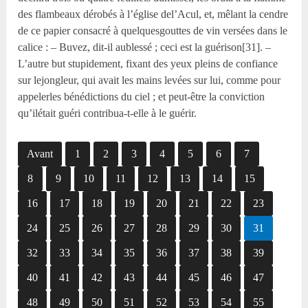
des flambeaux dérobés à l’église del’Acul, et, mêlant la cendre
de ce papier consacré à quelquesgouttes de vin versées dans le
calice : – Buvez, dit-il aublessé ; ceci est la guérison[31]. –
L’autre but stupidement, fixant des yeux pleins de confiance
sur lejongleur, qui avait les mains levées sur lui, comme pour
appelerles bénédictions du ciel ; et peut-être la conviction
qu’ilétait guéri contribua-t-elle à le guérir.
Avant
1
2
3
4
5
6
7
8
9
10
11
12
13
14
15
16
17
18
19
20
21
22
23
24
25
26
27
28
29
30
31
32
33
34
35
36
37
38
39
40
41
42
43
44
45
46
47
48
49
50
51
52
53
54
55