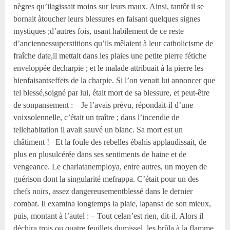
nègres qu’ilagissait moins sur leurs maux. Ainsi, tantôt il se
bornait àtoucher leurs blessures en faisant quelques signes
mystiques ;d’autres fois, usant habilement de ce reste
d’anciennessuperstitions qu’ils mêlaient à leur catholicisme de
fraîche date,il mettait dans les plaies une petite pierre fétiche
enveloppée decharpie ; et le malade attribuait à la pierre les
bienfaisantseffets de la charpie. Si l’on venait lui annoncer que
tel blessé,soigné par lui, était mort de sa blessure, et peut-être
de sonpansement : – Je l’avais prévu, répondait-il d’une
voixsolennelle, c’était un traître ; dans l’incendie de
tellehabitation il avait sauvé un blanc. Sa mort est un
châtiment !– Et la foule des rebelles ébahis applaudissait, de
plus en plusulcérée dans ses sentiments de haine et de
vengeance. Le charlatanemploya, entre autres, un moyen de
guérison dont la singularité mefrappa. C’était pour un des
chefs noirs, assez dangereusementblessé dans le dernier
combat. Il examina longtemps la plaie, lapansa de son mieux,
puis, montant à l’autel : – Tout celan’est rien, dit-il. Alors il
déchira trois ou quatre feuillets dumissel, les brûla à la flamme