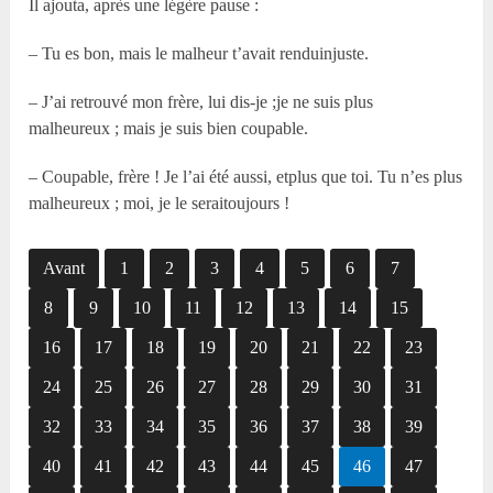
Il ajouta, après une légère pause :
– Tu es bon, mais le malheur t’avait renduinjuste.
– J’ai retrouvé mon frère, lui dis-je ;je ne suis plus
malheureux ; mais je suis bien coupable.
– Coupable, frère ! Je l’ai été aussi, etplus que toi. Tu n’es plus
malheureux ; moi, je le seraitoujours !
Avant
1
2
3
4
5
6
7
8
9
10
11
12
13
14
15
16
17
18
19
20
21
22
23
24
25
26
27
28
29
30
31
32
33
34
35
36
37
38
39
40
41
42
43
44
45
46
47