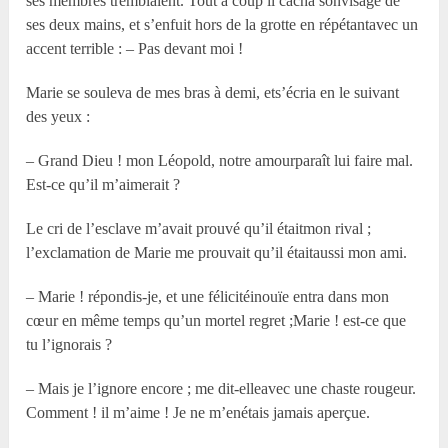
ses membres tremblaient. Tout à coup il cacha sonvisage de
ses deux mains, et s’enfuit hors de la grotte en répétantavec un
accent terrible : – Pas devant moi !
Marie se souleva de mes bras à demi, ets’écria en le suivant
des yeux :
– Grand Dieu ! mon Léopold, notre amourparaît lui faire mal.
Est-ce qu’il m’aimerait ?
Le cri de l’esclave m’avait prouvé qu’il étaitmon rival ;
l’exclamation de Marie me prouvait qu’il étaitaussi mon ami.
– Marie ! répondis-je, et une félicitéinouïe entra dans mon
cœur en même temps qu’un mortel regret ;Marie ! est-ce que
tu l’ignorais ?
– Mais je l’ignore encore ; me dit-elleavec une chaste rougeur.
Comment ! il m’aime ! Je ne m’enétais jamais aperçue.