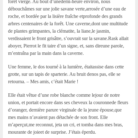
forêt vierge. Au bout d’unedemi-heure environ, nous
débouchâmes sur une jolie savane verte,arrosée d’une eau de
roche, et bordée par la lisière fraîche etprofonde des grands
arbres centenaires de la forêt. Une caverne,dont une multitude
de plantes grimpantes, la clématite, la liane,le jasmin,
verdissaient le front grisâtre, s’ouvrait sur la savane.Rask allait
aboyer, Pierrot le fit taire d’un signe, et, sans direune parole,
m’entraîna par la main dans la caverne.
Une femme, le dos tourné à la lumière, étaitassise dans cette
grotte, sur un tapis de sparterie. Au bruit denos pas, elle se
retourna. – Mes amis, c’était Marie !
Elle était vêtue d’une robe blanche comme lejour de notre
union, et portait encore dans ses cheveux la couronnede fleurs
d’oranger, dernière parure virginale de la jeune épouse,que
mes mains n’avaient pas détachée de son front. Elle
m’aperçut,me reconnut, jeta un cri, et tomba dans mes bras,
mourante de joieet de surprise. J’étais éperdu.