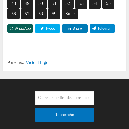
48
49
50
51
52
53
54
55
56
57
58
59
Suite
WhatsApp
Tweet
Share
Telegram
Reddit
Auteurs::
Victor Hugo
Recherche