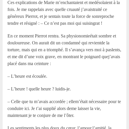
Ces explications de Marie m’enchantaient et medésolaient à la
fois. Je me rappelais avec quelle cruauté j’avaistraité ce
généreux Pierrot, et je sentais toute la force de sonreproche
tendre et résigné : – Ce n’est pas moi qui suisingrat !
En ce moment Pierrot rentra. Sa physionomieétait sombre et
douloureuse. On aurait dit un condamné qui revientde la
torture, mais qui en a triomphé. Il s’avança vers moi à paslents,
et me dit d’une voix grave, en montrant le poignard quej’avais
placé dans ma ceinture :
– L’heure est écoulée.
– L’heure ! quelle heure ? luidis-je.
– Celle que tu m’avais accordée ; ellem’était nécessaire pour te
conduire ici. Je t’ai supplié alors deme laisser la vie,
maintenant je te conjure de me l’ôter.
Les sentiments les plus doux du cœur, l’amour,l’amitié, la