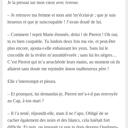
Je la pressai sur mon cœur avec ivresse.
– Je retrouve ma femme et mon ami !m’écriai-je ; que je suis
heureux et que je suiscoupable ! J’avais douté de lui.
– Comment ! reprit Marie étonnée, delui ! de Pierrot ! Oh oui,
tu es bien coupable. Tu luidois deux fois ma vie, et peut-être
plus encore, ajouta-t-elle enbaissant les yeux. Sans lui le
crocodile de la rivière m’auraitdévorée ; sans lui les nègres…
C’est Pierrot qui m’a arrachéede leurs mains, au moment où ils
allaient sans doute me rejoindre àmon malheureux père !
Elle s’interrompit et pleura.
– Et pourquoi, lui demandai-je, Pierrot net’a-t-il pas renvoyée
au Cap, à ton mari ?
– Il l’a tenté, répondit-elle, mais il ne l’apu. Obligé de se
cacher également des noirs et des blancs, cela luiétait fort
difficile. Et puis, on ignorait ce que tu étais devenu.Quelques-