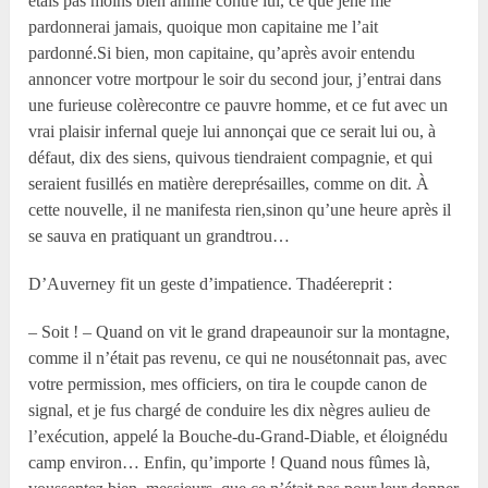
étais pas moins bien animé contre lui, ce que jene me
pardonnerai jamais, quoique mon capitaine me l’ait
pardonné.Si bien, mon capitaine, qu’après avoir entendu
annoncer votre mortpour le soir du second jour, j’entrai dans
une furieuse colèrecontre ce pauvre homme, et ce fut avec un
vrai plaisir infernal queje lui annonçai que ce serait lui ou, à
défaut, dix des siens, quivous tiendraient compagnie, et qui
seraient fusillés en matière dereprésailles, comme on dit. À
cette nouvelle, il ne manifesta rien,sinon qu’une heure après il
se sauva en pratiquant un grandtrou…
D’Auverney fit un geste d’impatience. Thadéereprit :
– Soit ! – Quand on vit le grand drapeaunoir sur la montagne,
comme il n’était pas revenu, ce qui ne nousétonnait pas, avec
votre permission, mes officiers, on tira le coupde canon de
signal, et je fus chargé de conduire les dix nègres aulieu de
l’exécution, appelé la Bouche-du-Grand-Diable, et éloignédu
camp environ… Enfin, qu’importe ! Quand nous fûmes là,