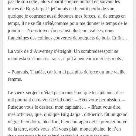
pas de son côté ; alors ilpartit comme un trait en suivant les
traces de Bug-Jargal ! jel’aurais eu bientôt perdu de vue,
quoique je courusse aussi detoutes mes forces, si, de temps en
temps, il ne se fût arrêté,comme pour me donner le temps de le
joindre. – Nous traversâmesainsi plusieurs vallées, nous
franchîmes des collines couvertes debouquets de bois. Enfin…
La voix de d’Auverney s’éteignit. Un sombredésespoir se
manifesta sur tous ses traits ; il put à peinearticuler ces mots :
– Poursuis, Thadée, car je n’ai pas plus deforce qu’une vieille
femme.
Le vieux sergent n’était pas moins ému que lecapitaine ; il se
mit pourtant en devoir de lui obéir. – Avecvotre permission. –
Puisque vous le désirez, mon capitaine… – Ilfaut vous dire,
mes officiers, que, quoique Bug-Jargal, ditPierrot, fût un grand
nègre, bien doux, bien fort, bien courageux,et le premier brave
de la terre, après vous, s’il vous plaît, moncapitaine, je n’en