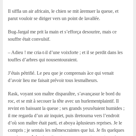
Il siffla un air africain, le chien se mit àremuer la queue, et
parut vouloir se diriger vers un point de lavallée.
Bug-Jargal me prit la main et s’efforça desourire, mais ce
souffre était convulsif.
– Adieu ! me cria-t-il d’une voixforte ; et il se perdit dans les
touffes d’arbres qui nousentouraient.
J’étais pétrifié. Le peu que je comprenais àce qui venait
d’avoir lieu me faisait prévoir tous lesmalheurs.
Rask, voyant son maître disparaître, s’avançasur le bord du
roc, et se mit à secouer la tête avec un hurlementplaintif. Il
revint en baissant la queue ; ses grands yeuxétaient humides ;
il me regarda d’un air inquiet, puis ilretourna vers l’endroit
d’où son maître était parti, et aboya àplusieurs reprises. Je le
compris ; je sentais les mêmescraintes que lui. Je fis quelques