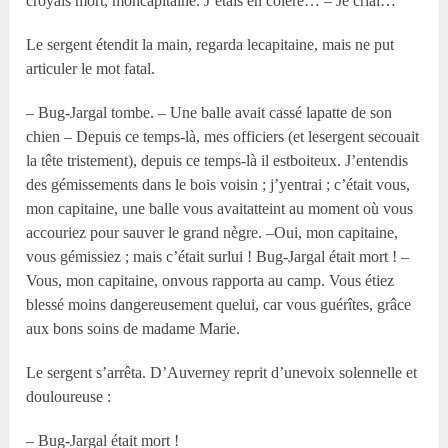
croyais mort, moncapitaine. J’étais en colère… – Je criai…
Le sergent étendit la main, regarda lecapitaine, mais ne put
articuler le mot fatal.
– Bug-Jargal tombe. – Une balle avait cassé lapatte de son
chien – Depuis ce temps-là, mes officiers (et lesergent secouait
la tête tristement), depuis ce temps-là il estboiteux. J’entendis
des gémissements dans le bois voisin ; j’yentrai ; c’était vous,
mon capitaine, une balle vous avaitatteint au moment où vous
accouriez pour sauver le grand nègre. –Oui, mon capitaine,
vous gémissiez ; mais c’était surlui ! Bug-Jargal était mort ! –
Vous, mon capitaine, onvous rapporta au camp. Vous étiez
blessé moins dangereusement quelui, car vous guérîtes, grâce
aux bons soins de madame Marie.
Le sergent s’arrêta. D’Auverney reprit d’unevoix solennelle et
douloureuse :
– Bug-Jargal était mort !