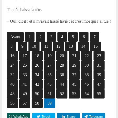
Thadée baissa la tête.
– Oui, dit-il ; et il m’avait laissé lavie ; et c’est moi qui l’ai tué !
Avant
1
2
3
4
5
6
7
8
9
10
11
12
13
14
15
16
17
18
19
20
21
22
23
24
25
26
27
28
29
30
31
32
33
34
35
36
37
38
39
40
41
42
43
44
45
46
47
48
49
50
51
52
53
54
55
56
57
58
59
WhatsApp
Tweet
Share
Telegram