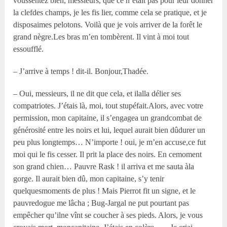
voussentez bien, messieurs, que ce n’était pas pour leur donner
la clefdes champs, je les fis lier, comme cela se pratique, et je
disposaimes pelotons. Voilà que je vois arriver de la forêt le
grand nègre.Les bras m’en tombèrent. Il vint à moi tout
essoufflé.
– J’arrive à temps ! dit-il. Bonjour,Thadée.
– Oui, messieurs, il ne dit que cela, et ilalla délier ses
compatriotes. J’étais là, moi, tout stupéfait.Alors, avec votre
permission, mon capitaine, il s’engagea un grandcombat de
générosité entre les noirs et lui, lequel aurait bien dûdurer un
peu plus longtemps… N’importe ! oui, je m’en accuse,ce fut
moi qui le fis cesser. Il prit la place des noirs. En cemoment
son grand chien… Pauvre Rask ! il arriva et me sauta àla
gorge. Il aurait bien dû, mon capitaine, s’y tenir
quelquesmoments de plus ! Mais Pierrot fit un signe, et le
pauvredogue me lâcha ; Bug-Jargal ne put pourtant pas
empêcher qu’ilne vînt se coucher à ses pieds. Alors, je vous