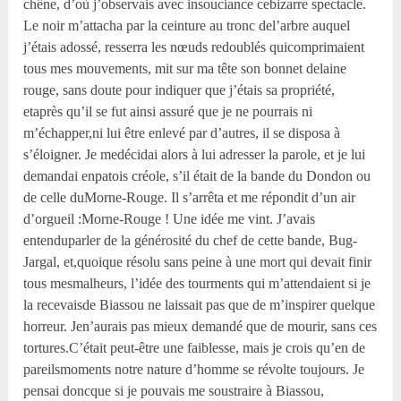
chêne, d’où j’observais avec insouciance cebizarre spectacle.
Le noir m’attacha par la ceinture au tronc del’arbre auquel
j’étais adossé, resserra les nœuds redoublés quicomprimaient
tous mes mouvements, mit sur ma tête son bonnet delaine
rouge, sans doute pour indiquer que j’étais sa propriété,
etaprès qu’il se fut ainsi assuré que je ne pourrais ni
m’échapper,ni lui être enlevé par d’autres, il se disposa à
s’éloigner. Je medécidai alors à lui adresser la parole, et je lui
demandai enpatois créole, s’il était de la bande du Dondon ou
de celle duMorne-Rouge. Il s’arrêta et me répondit d’un air
d’orgueil :Morne-Rouge ! Une idée me vint. J’avais
entenduparler de la générosité du chef de cette bande, Bug-
Jargal, et,quoique résolu sans peine à une mort qui devait finir
tous mesmalheurs, l’idée des tourments qui m’attendaient si je
la recevaisde Biassou ne laissait pas que de m’inspirer quelque
horreur. Jen’aurais pas mieux demandé que de mourir, sans ces
tortures.C’était peut-être une faiblesse, mais je crois qu’en de
pareilsmoments notre nature d’homme se révolte toujours. Je
pensai doncque si je pouvais me soustraire à Biassou,