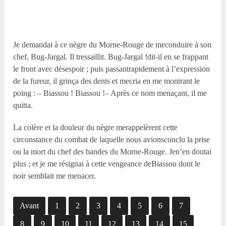
Je demandai à ce nègre du Morne-Rouge de meconduire à son
chef, Bug-Jargal. Il tressaillit. Bug-Jargal !dit-il en se frappant
le front avec désespoir ; puis passantrapidement à l’expression
de la fureur, il grinça des dents et mecria en me montrant le
poing : – Biassou ! Biassou !– Après ce nom menaçant, il me
quitta.
La colère et la douleur du nègre merappelèrent cette
circonstance du combat de laquelle nous avionsconclu la prise
ou la mort du chef des bandes du Morne-Rouge. Jen’en doutai
plus ; et je me résignai à cette vengeance deBiassou dont le
noir semblait me menacer.
Avant
1
2
3
4
5
6
7
8
9
10
11
12
13
14
15