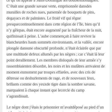
ce qu’on appelle à Saint-Domingue les doublesmontagnes.
C’était une grande savane verte, emprisonnée dansdes
murailles de roches nues, parsemée de bouquets de pins,
degayacs et de palmistes. Le froid vif qui règne
presquecontinuellement dans cette région de l’île, bien qu’il
n’y gèlepas, était encore augmenté par la fraîcheur de la nuit,
quifinissait à peine. L’aube commençait à faire revivre la
blancheurdes hauts sommets environnants, et la vallée, encore
plongée dansune obscurité profonde, n’était éclairée que par
une multitude defeux allumés par les nègres ; car c’était là leur
point deralliement. Les membres disloqués de leur armée s’y
rassemblaienten désordre, les noirs et les mulâtres arrivaient de
moment enmoment par troupes effarées, avec des cris de
détresse ou deshurlements de rage, et de nouveaux feux,
brillants comme des yeuxde tigre dans la sombre savane,
marquaient à chaque instant que lecercle du camp
s’agrandissait.
Le nègre dont j’étais le prisonnier m’avaitdéposé au pied d’un