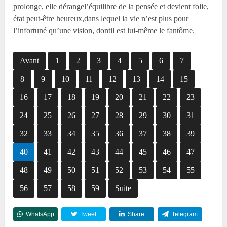
prolonge, elle dérangel’équilibre de la pensée et devient folie,
état peut-être heureux,dans lequel la vie n’est plus pour
l’infortuné qu’une vision, dontil est lui-même le fantôme.
Avant
1
2
3
4
5
6
7
8
9
10
11
12
13
14
15
16
17
18
19
20
21
22
23
24
25
26
27
28
29
30
31
32
33
34
35
36
37
38
39
40
41
42
43
44
45
46
47
48
49
50
51
52
53
54
55
56
57
58
59
Suite
WhatsApp
Tweet
Share
Telegram