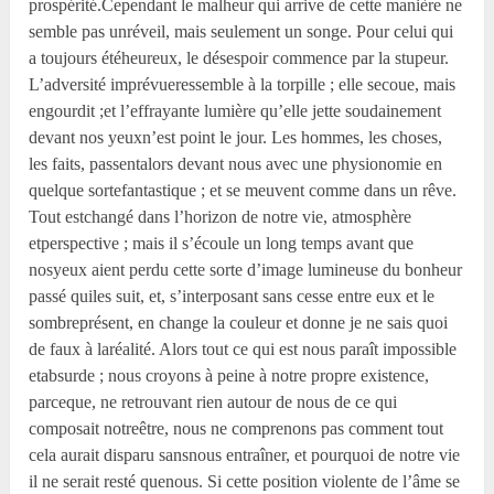
prospérité.Cependant le malheur qui arrive de cette manière ne
semble pas unréveil, mais seulement un songe. Pour celui qui
a toujours étéheureux, le désespoir commence par la stupeur.
L’adversité imprévueressemble à la torpille ; elle secoue, mais
engourdit ;et l’effrayante lumière qu’elle jette soudainement
devant nos yeuxn’est point le jour. Les hommes, les choses,
les faits, passentalors devant nous avec une physionomie en
quelque sortefantastique ; et se meuvent comme dans un rêve.
Tout estchangé dans l’horizon de notre vie, atmosphère
etperspective ; mais il s’écoule un long temps avant que
nosyeux aient perdu cette sorte d’image lumineuse du bonheur
passé quiles suit, et, s’interposant sans cesse entre eux et le
sombreprésent, en change la couleur et donne je ne sais quoi
de faux à laréalité. Alors tout ce qui est nous paraît impossible
etabsurde ; nous croyons à peine à notre propre existence,
parceque, ne retrouvant rien autour de nous de ce qui
composait notreêtre, nous ne comprenons pas comment tout
cela aurait disparu sansnous entraîner, et pourquoi de notre vie
il ne serait resté quenous. Si cette position violente de l’âme se