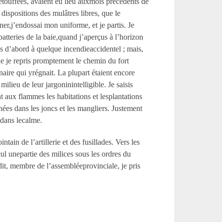
étouffées, avaient eu lieu auxmois précédents de
dispositions des mulâtres libres, que le
ner,j’endossai mon uniforme, et je partis. Je
batteries de la baie,quand j’aperçus à l’horizon
s d’abord à quelque incendieaccidentel ; mais,
que je repris promptement le chemin du fort
naire qui yrégnait. La plupart étaient encore
lieu de leur jargoninintelligible. Je saisis
nt aux flammes les habitations et lesplantations
ées dans les joncs et les mangliers. Justement
a dans lecalme.
ain de l’artillerie et des fusillades. Vers les
l unepartie des milices sous les ordres du
dit, membre de l’assembléeprovinciale, je pris