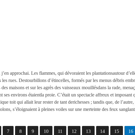
nd j’en approchai. Les flammes, qui dévoraient les plantationsautour d’e
s les rues. Destourbillons d’étincelles, formés par les menus débris emb
des maisons et sur les agrès des vaisseaux mouillésdans la rade, menaça
ses environs étaientla proie. C’était un spectacle affreux et imposant 
que toit qui allait leur rester de tant derichesses ; tandis que, de l’autre
ons, s’éloignaient à pleines voiles sur une merteinte des feux sanglant
7
8
9
10
11
12
13
14
15
16