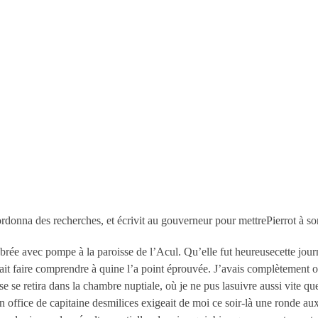
rdonna des recherches, et écrivit au gouverneur pour mettrePierrot à son 
rée avec pompe à la paroisse de l’Acul. Qu’elle fut heureusecette journ
it faire comprendre à quine l’a point éprouvée. J’avais complètement oubl
se retira dans la chambre nuptiale, où je ne pus lasuivre aussi vite que
ffice de capitaine desmilices exigeait de moi ce soir-là une ronde aux p