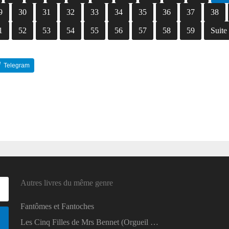
9
30
31
32
33
34
35
36
37
38
1
52
53
54
55
56
57
58
59
Suite
Telegram
Reddit
Autres livres du même genre
Fantômes et Fantoches
Les Cinq Filles de Mrs Bennet (Orgueil …