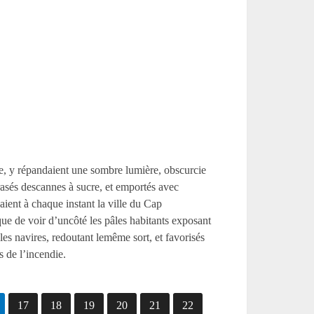
lle, y répandaient une sombre lumière, obscurcie
rasés descannes à sucre, et emportés avec
ient à chaque instant la ville du Cap
que de voir d’uncôté les pâles habitants exposant
, les navires, redoutant lemême sort, et favorisés
s de l’incendie.
17
18
19
20
21
22