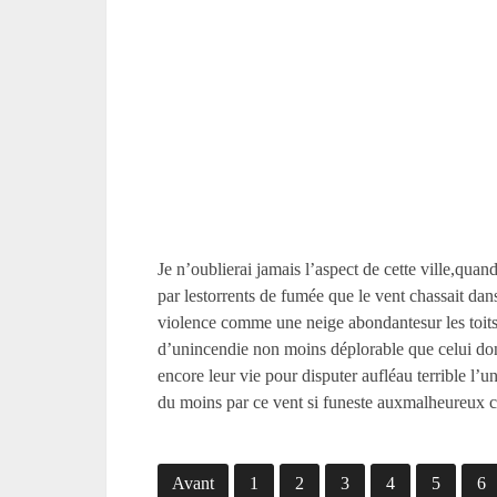
Je n’oublierai jamais l’aspect de cette ville,qua
par lestorrents de fumée que le vent chassait dan
violence comme une neige abondantesur les toits 
d’unincendie non moins déplorable que celui dont 
encore leur vie pour disputer aufléau terrible l’uni
du moins par ce vent si funeste auxmalheureux col
Avant
1
2
3
4
5
6