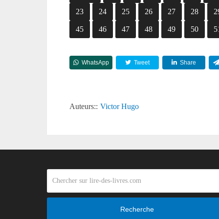
23
24
25
26
27
28
2
45
46
47
48
49
50
5
WhatsApp
Tweet
Share
Auteurs::
Victor Hugo
Recherche