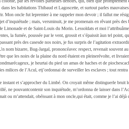
olonie, par les révoltes partielles denoirs, qui, bien que promptement 
 dans les habitations Thibaud et Lagoscette, et surtout parles mauvaises 
ir. Mon oncle fut lepremier à me rappeler mon devoir ; il fallut me résig
ujet d’inquiétude ; mais, versminuit, je me promenais en rêvant près des 
 de Limonade et de Saint-Louis du Morin. Lessoldats et moi l’attribuâme
es, la fumée, poussée par le vent, grossit et s’épaissit àun tel point, 
ssant près des casesde nos noirs, je fus surpris de l’agitation extraordi
. Un nom bizarre, Bug-Jargal, prononcéavec respect, revenait souvent au mi
re que les noirs de la plaine du nord étaient en pleinerévolte, et livraie
 fondmarécageux, je heurtai du pied un amas de haches et de piochescach
es milices de l’Acul, etj’ordonnai de surveiller les esclaves ; tout rentr
instant et s’approcher du Limbé. On croyait même distinguerle bruit loint
llé, ne pouvantcontenir son inquiétude, m’ordonna de laisser dans l’Acu
ait ou m’attendait, obéissant à mon oncle,qui était, comme je l’ai déjà 