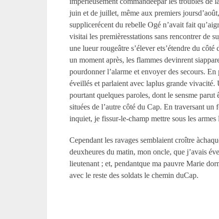
impérieusement commandéepar les troubles de la c
juin et de juillet, même aux premiers joursd’août,
supplicerécent du rebelle Ogé n’avait fait qu’aigr
visitai les premièresstations sans rencontrer de s
une lueur rougeâtre s’élever ets’étendre du côté
un moment après, les flammes devinrent siapparent
pourdonner l’alarme et envoyer des secours. En pa
éveillés et parlaient avec laplus grande vivacité
pourtant quelques paroles, dont le sensme parut êt
situées de l’autre côté du Cap. En traversant un
inquiet, je fissur-le-champ mettre sous les armes l
Cependant les ravages semblaient croître àchaque 
deuxheures du matin, mon oncle, que j’avais évei
lieutenant ; et, pendantque ma pauvre Marie dorm
avec le reste des soldats le chemin duCap.