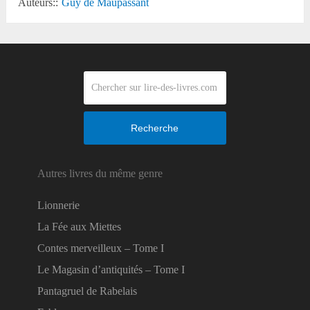
Auteurs::
Guy de Maupassant
Recherche
Autres livres du même genre
Lionnerie
La Fée aux Miettes
Contes merveilleux – Tome I
Le Magasin d’antiquités – Tome I
Pantagruel de Rabelais