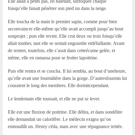
Elle allait à petits pas, en haletant, suffoquée chaque
foisqu’elle faisait pénétrer son pied nu dans la neige.
Elle toucha de la main le premier sapin, comme pour bien
seconvaincre elle-même qu’elle avait accompli jusqu’au bout
sonprojet ; puis elle revint. Elle crut deux ou trois foisqu’elle
allait tomber, tant elle se sentait engourdie etdéfaillante. Avant
de rentrer, toutefois, elle s’assit dans cetteécume gelée, et
même, elle en ramassa pour se frotter lapoitrine.
Puis elle rentra et se coucha. Il lui sembla, au bout d’uneheure,
qu’elle avait une fourmilière dans la gorge. D’autresfourmis lui
couraient le long des membres. Elle dormitcependant.
Le lendemain elle toussait, et elle ne put se lever.
Elle eut une fluxion de poitrine. Elle délira, et dans sondélire
elle demandait un calorifère. Le médecin exigea qu’on
eninstallât un. Henry céda, mais avec une répugnance irritée.