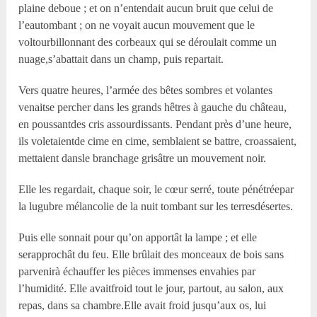
plaine deboue ; et on n’entendait aucun bruit que celui de
l’eautombant ; on ne voyait aucun mouvement que le
voltourbillonnant des corbeaux qui se déroulait comme un
nuage,s’abattait dans un champ, puis repartait.
Vers quatre heures, l’armée des bêtes sombres et volantes
venaitse percher dans les grands hêtres à gauche du château,
en poussantdes cris assourdissants. Pendant près d’une heure,
ils voletaientde cime en cime, semblaient se battre, croassaient,
mettaient dansle branchage grisâtre un mouvement noir.
Elle les regardait, chaque soir, le cœur serré, toute pénétréepar
la lugubre mélancolie de la nuit tombant sur les terresdésertes.
Puis elle sonnait pour qu’on apportât la lampe ; et elle
serapprochât du feu. Elle brûlait des monceaux de bois sans
parvenirà échauffer les pièces immenses envahies par
l’humidité. Elle avaitfroid tout le jour, partout, au salon, aux
repas, dans sa chambre.Elle avait froid jusqu’aux os, lui