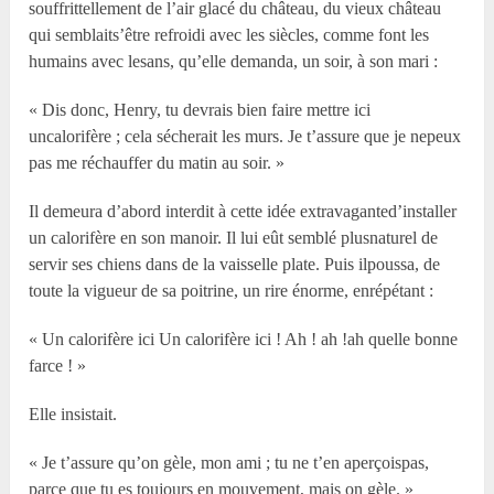
souffrittellement de l’air glacé du château, du vieux château
qui semblaits’être refroidi avec les siècles, comme font les
humains avec lesans, qu’elle demanda, un soir, à son mari :
« Dis donc, Henry, tu devrais bien faire mettre ici
uncalorifère ; cela sécherait les murs. Je t’assure que je nepeux
pas me réchauffer du matin au soir. »
Il demeura d’abord interdit à cette idée extravaganted’installer
un calorifère en son manoir. Il lui eût semblé plusnaturel de
servir ses chiens dans de la vaisselle plate. Puis ilpoussa, de
toute la vigueur de sa poitrine, un rire énorme, enrépétant :
« Un calorifère ici Un calorifère ici ! Ah ! ah !ah quelle bonne
farce ! »
Elle insistait.
« Je t’assure qu’on gèle, mon ami ; tu ne t’en aperçoispas,
parce que tu es toujours en mouvement, mais on gèle. »