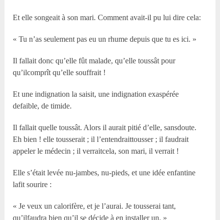
Et elle songeait à son mari. Comment avait-il pu lui dire cela:
« Tu n’as seulement pas eu un rhume depuis que tu es ici. »
Il fallait donc qu’elle fût malade, qu’elle toussât pour
qu’ilcomprît qu’elle souffrait !
Et une indignation la saisit, une indignation exaspérée
defaible, de timide.
Il fallait quelle toussât. Alors il aurait pitié d’elle, sansdoute.
Eh bien ! elle tousserait ; il l’entendraittousser ; il faudrait
appeler le médecin ; il verraitcela, son mari, il verrait !
Elle s’était levée nu-jambes, nu-pieds, et une idée enfantine
lafit sourire :
« Je veux un calorifère, et je l’aurai. Je tousserai tant,
qu’ilfaudra bien qu’il se décide à en installer un. »