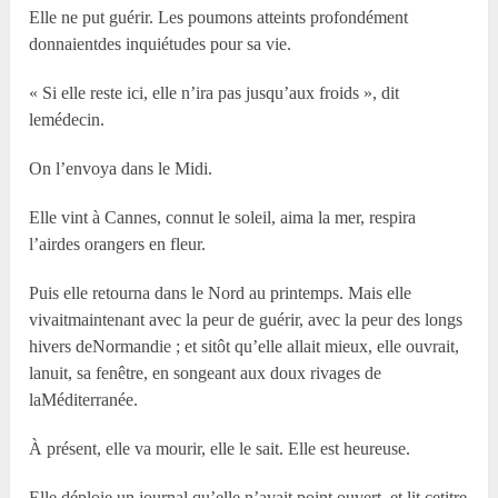
Elle ne put guérir. Les poumons atteints profondément
donnaientdes inquiétudes pour sa vie.
« Si elle reste ici, elle n’ira pas jusqu’aux froids », dit
lemédecin.
On l’envoya dans le Midi.
Elle vint à Cannes, connut le soleil, aima la mer, respira
l’airdes orangers en fleur.
Puis elle retourna dans le Nord au printemps. Mais elle
vivaitmaintenant avec la peur de guérir, avec la peur des longs
hivers deNormandie ; et sitôt qu’elle allait mieux, elle ouvrait,
lanuit, sa fenêtre, en songeant aux doux rivages de
laMéditerranée.
À présent, elle va mourir, elle le sait. Elle est heureuse.
Elle déploie un journal qu’elle n’avait point ouvert, et lit cetitre