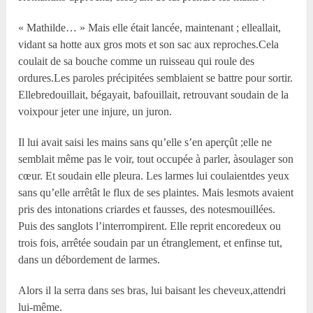
« Mathilde… » Mais elle était lancée, maintenant ; elleallait,
vidant sa hotte aux gros mots et son sac aux reproches.Cela
coulait de sa bouche comme un ruisseau qui roule des
ordures.Les paroles précipitées semblaient se battre pour sortir.
Ellebredouillait, bégayait, bafouillait, retrouvant soudain de la
voixpour jeter une injure, un juron.
Il lui avait saisi les mains sans qu’elle s’en aperçût ;elle ne
semblait même pas le voir, tout occupée à parler, àsoulager son
cœur. Et soudain elle pleura. Les larmes lui coulaientdes yeux
sans qu’elle arrêtât le flux de ses plaintes. Mais lesmots avaient
pris des intonations criardes et fausses, des notesmouillées.
Puis des sanglots l’interrompirent. Elle reprit encoredeux ou
trois fois, arrêtée soudain par un étranglement, et enfinse tut,
dans un débordement de larmes.
Alors il la serra dans ses bras, lui baisant les cheveux,attendri
lui-même.