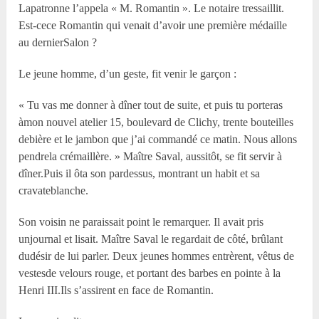
Lapatronne l’appela « M. Romantin ». Le notaire tressaillit.
Est-cece Romantin qui venait d’avoir une première médaille
au dernierSalon ?
Le jeune homme, d’un geste, fit venir le garçon :
« Tu vas me donner à dîner tout de suite, et puis tu porteras
àmon nouvel atelier 15, boulevard de Clichy, trente bouteilles
debière et le jambon que j’ai commandé ce matin. Nous allons
pendrela crémaillère. » Maître Saval, aussitôt, se fit servir à
dîner.Puis il ôta son pardessus, montrant un habit et sa
cravateblanche.
Son voisin ne paraissait point le remarquer. Il avait pris
unjournal et lisait. Maître Saval le regardait de côté, brûlant
dudésir de lui parler. Deux jeunes hommes entrèrent, vêtus de
vestesde velours rouge, et portant des barbes en pointe à la
Henri III.Ils s’assirent en face de Romantin.