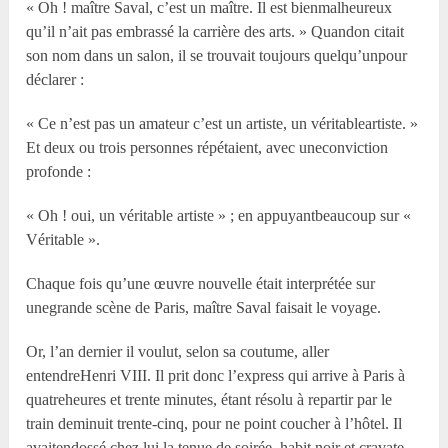
« Oh ! maître Saval, c’est un maître. Il est bienmalheureux
qu’il n’ait pas embrassé la carrière des arts. » Quandon citait
son nom dans un salon, il se trouvait toujours quelqu’unpour
déclarer :
« Ce n’est pas un amateur c’est un artiste, un véritableartiste. »
Et deux ou trois personnes répétaient, avec uneconviction
profonde :
« Oh ! oui, un véritable artiste » ; en appuyantbeaucoup sur «
Véritable ».
Chaque fois qu’une œuvre nouvelle était interprétée sur
unegrande scène de Paris, maître Saval faisait le voyage.
Or, l’an dernier il voulut, selon sa coutume, aller
entendreHenri VIII. Il prit donc l’express qui arrive à Paris à
quatreheures et trente minutes, étant résolu à repartir par le
train deminuit trente-cinq, pour ne point coucher à l’hôtel. Il
avaitendossé chez lui la tenue de soirée, habit noir et cravate