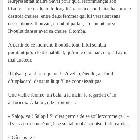
leurprésentait maître Saval pour qu’il recommençât son
histoire. Ilrefusait, on le forçait à raconter ; on l’attacha sur une
destrois chaises, entre deux femmes qui lui versaient sans
cesse àboire. Il buvait, il riait, il parlait, il chantait aussi.
Ilvoulut danser avec sa chaise, il tomba.
À partir de ce moment, il oublia tout. Il lui sembla
pourtantqu’on le déshabillait, qu’on le couchait, et qu’il avait
mal aucœur.
Il faisait grand jour quand il s’éveilla, étendu, au fond
d’unplacard, dans un lit qu’il ne connaissait pas.
Une vieille femme, un balai à la main, le regardait d’un
airfurieux. À la fin, elle prononça :
« Salop, va ! Salop ! Si c’est permis de se soûlercomme ça ! »
Il s’assit sur son séant, il se sentait mal à sonaise. Il demanda :
« Où suis-je ?