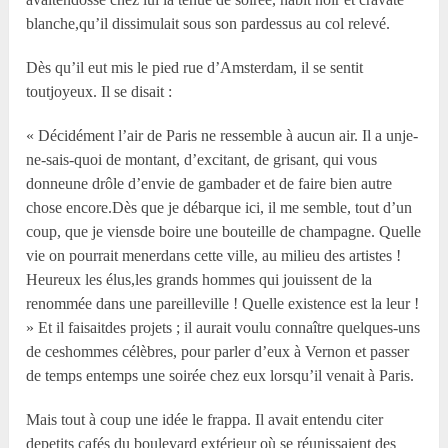
blanche,qu’il dissimulait sous son pardessus au col relevé.
Dès qu’il eut mis le pied rue d’Amsterdam, il se sentit
toutjoyeux. Il se disait :
« Décidément l’air de Paris ne ressemble à aucun air. Il a unje-
ne-sais-quoi de montant, d’excitant, de grisant, qui vous
donneune drôle d’envie de gambader et de faire bien autre
chose encore.Dès que je débarque ici, il me semble, tout d’un
coup, que je viensde boire une bouteille de champagne. Quelle
vie on pourrait menerdans cette ville, au milieu des artistes !
Heureux les élus,les grands hommes qui jouissent de la
renommée dans une pareilleville ! Quelle existence est la leur !
» Et il faisaitdes projets ; il aurait voulu connaître quelques-uns
de ceshommes célèbres, pour parler d’eux à Vernon et passer
de temps entemps une soirée chez eux lorsqu’il venait à Paris.
Mais tout à coup une idée le frappa. Il avait entendu citer
depetits cafés du boulevard extérieur où se réunissaient des