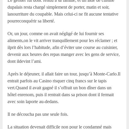
Le geôlier fut donc rendu à sa famille, et un aide de cuisine
dupalais resta chargé simplement de porter, matin et soir,
lanourriture du coupable. Mais celui-ci ne fit aucune tentative
pourreconquérir sa liberté.
Or, un jour, comme on avait négligé de lui fournir ses
aliments,on le vit arriver tranquillement pour les réclamer ; et
ilprit dès lors l’habitude, afin d’éviter une course au cuisinier,
devenir aux heures des repas manger avec les gens de service,
dont ildevint l’ami.
Après le déjeuner, il allait faire un tour, jusqu’à Monte-Carlo.Il
entrait parfois au Casino risquer cinq francs sur le tapis
vert.Quand il avait gagné il s’offrait un bon dîner dans un
hôtel enrenom, puis il rentrait dans sa prison dont il fermait
avec soin laporte au-dedans.
Il ne découcha pas une seule fois.
La situation devenait difficile non pour le condamné mais