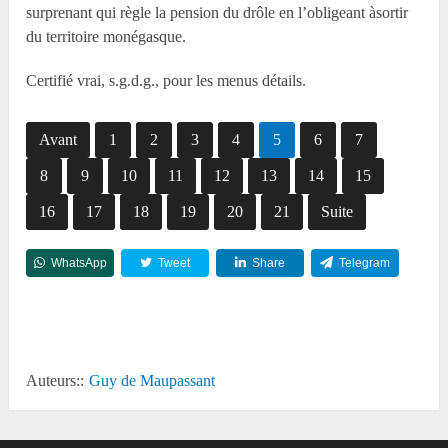
surprenant qui règle la pension du drôle en l’obligeant àsortir
du territoire monégasque.
Certifié vrai, s.g.d.g., pour les menus détails.
Avant
1
2
3
4
5
6
7
8
9
10
11
12
13
14
15
16
17
18
19
20
21
Suite
WhatsApp
Tweet
Share
Telegram
Reddit
Auteurs::
Guy de Maupassant